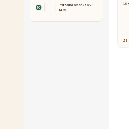
Lux
Prírodná sviečka KVET - orchidea
14 €
21