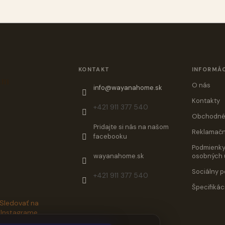
KONTAKT
INFORMÁC
am
O nás
info
@
wayanahome.sk
Kontakty
+421 911 377 540
Obchodné
Pridajte si nás na našom
Reklamačn
facebooku
Podmienky
wayanahome.sk
osobných 
Sociálny p
+421 911 377 540
Špecifikác
Sledovať na
Instagrame