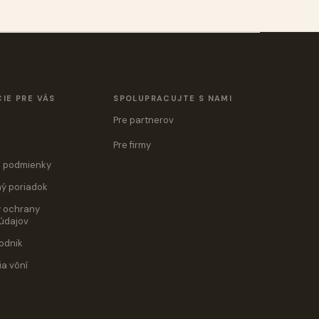
IE PRE VÁS
SPOLUPRACUJTE S NAMI
Pre partnerov
Pre firmy
 podmienky
ý poriadok
 ochrany
údajov
odnik
ia vôní