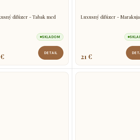
usný difúzer - Tabak med
Luxusný difúzer - Marakuja
SKLADOM
SKL
DETAIL
DET
 €
21 €