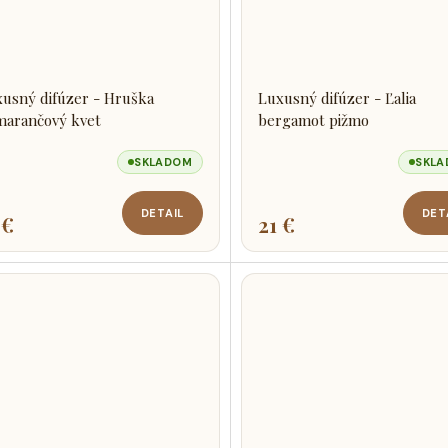
usný difúzer - Hruška
Luxusný difúzer - Ľalia
marančový kvet
bergamot pižmo
SKLADOM
SKL
DETAIL
DET
 €
21 €