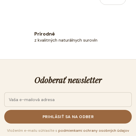
a
k
c
o
i
v
a
e
n
p
i
Prírodné
r
e
z kvalitných naturálnych surovín
v
k
y
v
ý
p
Odoberať newsletter
i
s
u
PRIHLÁSIŤ SA NA ODBER
Vložením e-mailu súhlasíte s
podmienkami ochrany osobných údajov