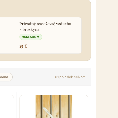
Prírodný osviežovač vzduchu
- broskyňa
SKLADOM
15 €
61
položiek celkom
edne