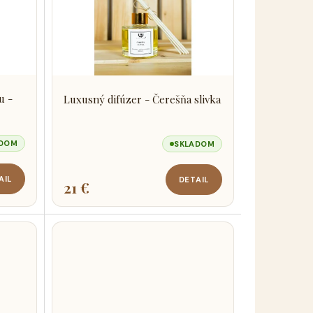
u -
Luxusný difúzer - Čerešňa slivka
ADOM
SKLADOM
AIL
DETAIL
21 €