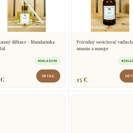
usný difúzer - Mandarinka
Prírodný osviežovač vzduch
tál
ananás a mango
SKLADOM
SKL
DETAIL
DET
 €
15 €