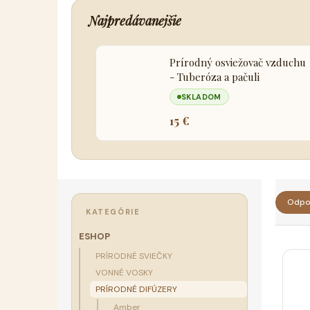
Najpredávanejšie
Prírodný osviežovač vzduchu
- Tuberóza a pačuli
SKLADOM
15 €
B
R
o
Odpo
a
Preskočiť
KATEGÓRIE
č
kategórie
d
n
ESHOP
e
V
ý
PRÍRODNÉ SVIEČKY
n
ý
p
VONNÉ VOSKY
i
p
a
PRÍRODNÉ DIFÚZERY
e
i
n
Amber