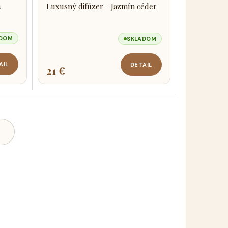
a
Luxusný difúzer - Jazmín céder
ADOM
SKLADOM
AIL
DETAIL
21 €