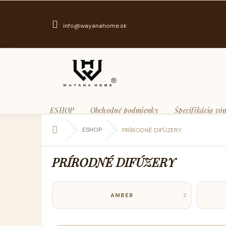
Prejsť
na
obsah
info@wayanahome.sk
ESHOP
Obchodné podmienky
Špecifikácia vôn
Domov
ESHOP
PRÍRODNÉ DIFÚZERY
PRÍRODNÉ DIFÚZERY
AMBER