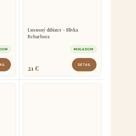
Luxusný difúzer - Slivka
Rebarbora
ADOM
SKLADOM
AIL
DETAIL
21 €