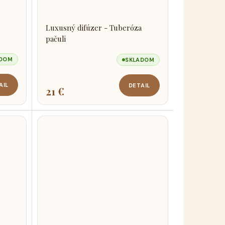
Luxusný difúzer - Tuberóza
pačuli
ADOM
SKLADOM
AIL
DETAIL
21 €