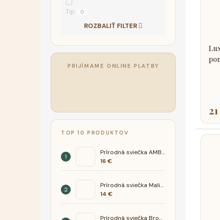
Tip
0
ROZBALIŤ FILTER
Lux
po
PRIJÍMAME ONLINE PLATBY
21
TOP 10 PRODUKTOV
Prírodná sviečka AMBER- Pivónia fialka
16 €
Prírodná sviečka Malina Limetka
14 €
Prírodná sviečka Broskyňa