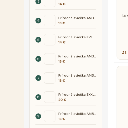
14 €
Lux
Prírodná sviečka AMBER- Hruška Zelený čaj
16 €
Prírodná sviečka KVET - hortenzia
14 €
21
Prírodná sviečka AMBER- Tabak med
16 €
Prírodná sviečka AMBER- Jazmín céder
16 €
Prírodná sviečka EXKLUSIV - Mandarínka Santál
20 €
Prírodná sviečka AMBER- Ananás mango
16 €