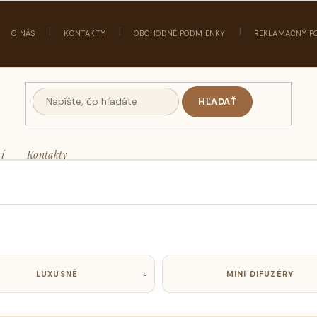
O NÁS
KONTAKTY
OBCHODNÉ PODMIENKY
REKLAMAČNÝ P
HĽADAŤ
í
Kontakty
LUXUSNÉ
MINI DIFUZÉRY