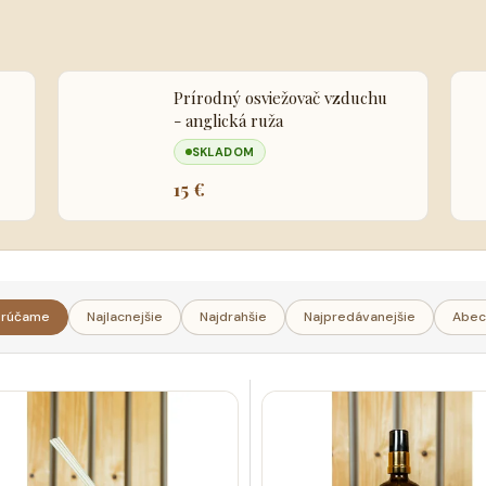
Prírodný osviežovač vzduchu
- anglická ruža
SKLADOM
15 €
rúčame
Najlacnejšie
Najdrahšie
Najpredávanejšie
Abec