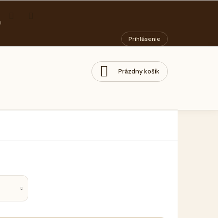
ORIADOK
PODMIENKY OCHRANY OSOBNÝCH ÚDAJOV
SOCIÁLNY PODN
Prihlásenie
Prázdny košík
NÁKUPNÝ
KOŠÍK