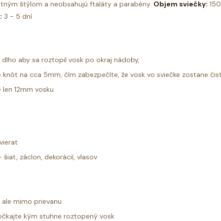
otným štýlom a neobsahujú ftaláty a parabény.
Objem sviečky:
150
:
3 - 5 dní
k dlho aby sa roztopil vosk po okraj nádoby,
 knôt na cca 5mm, čím zabezpečíte, že vosk vo sviečke zostane čist
e len 12mm vosku
vierat
šiat, záclon, dekorácií, vlasov
i ale mimo prievanu
počkajte kým stuhne roztopený vosk