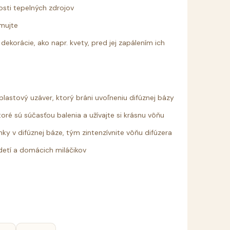
osti tepelných zdrojov
umujte
dekorácie, ako napr. kvety, pred jej zapálením ich
 plastový uzáver, ktorý bráni uvoľneniu difúznej bázy
oré sú súčasťou balenia a užívajte si krásnu vôňu
ky v difúznej báze, tým zintenzívnite vôňu difúzera
detí a domácich miláčikov