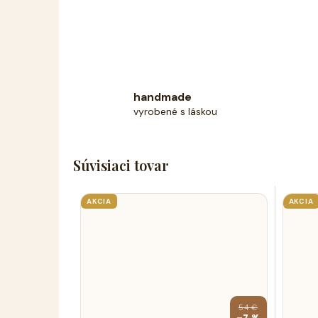
handmade
vyrobené s láskou
Súvisiaci tovar
AKCIA
AKCIA
54 €
–7 %