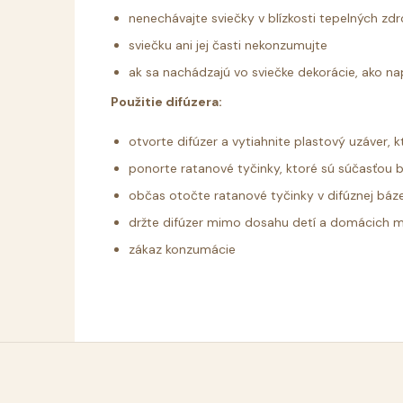
nenechávajte sviečky v blízkosti tepelných zdr
sviečku ani jej časti nekonzumujte
ak sa nachádzajú vo sviečke dekorácie, ako nap
Použitie difúzera:
otvorte difúzer a vytiahnite plastový uzáver, k
ponorte ratanové tyčinky, ktoré sú súčasťou ba
občas otočte ratanové tyčinky v difúznej báze
držte difúzer mimo dosahu detí a domácich m
zákaz konzumácie