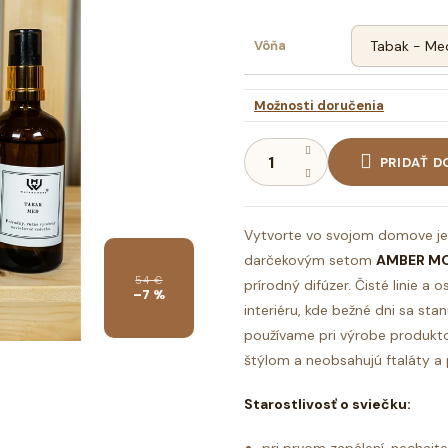
Vôňa
Možnosti doručenia
PRIDAŤ D
Vytvorte vo svojom domove je
darčekovým setom
AMBER M
54 €
prírodný difúzer. Čisté linie 
–7 %
interiéru, kde bežné dni sa sta
používame pri výrobe produkt
štýlom a neobsahujú ftaláty a
Starostlivosť o sviečku: