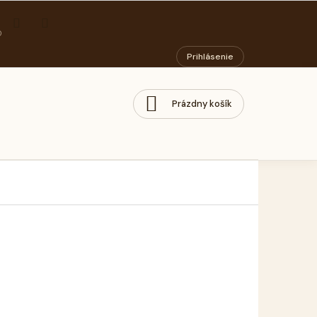
ORIADOK
PODMIENKY OCHRANY OSOBNÝCH ÚDAJOV
SOCIÁLNY PODN
Prihlásenie
Prázdny košík
NÁKUPNÝ
KOŠÍK
tková