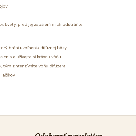
ojov
r. kvety, pred jej zapálením ich odstráňte
torý bráni uvoľneniu difúznej bázy
lenia a užívajte si krásnu vôňu
, tým zintenzívnite vôňu difúzera
iláčikov