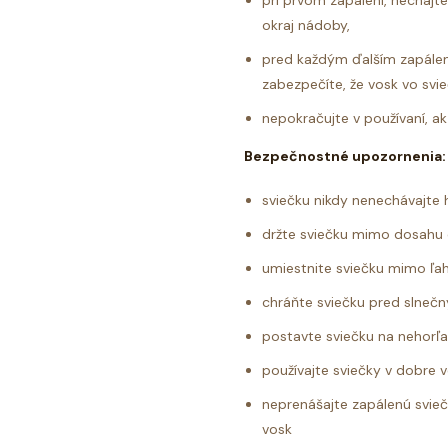
pri prvom zapálení, nechajte
okraj nádoby,
pred každým ďalším zapálen
zabezpečíte, že vosk vo svie
nepokračujte v používaní, 
Bezpečnostné upozornenia:
sviečku nikdy nenechávajte 
držte sviečku mimo dosahu 
umiestnite sviečku mimo ľahk
chráňte sviečku pred slneč
postavte sviečku na nehorľ
používajte sviečky v dobre 
neprenášajte zapálenú svie
vosk