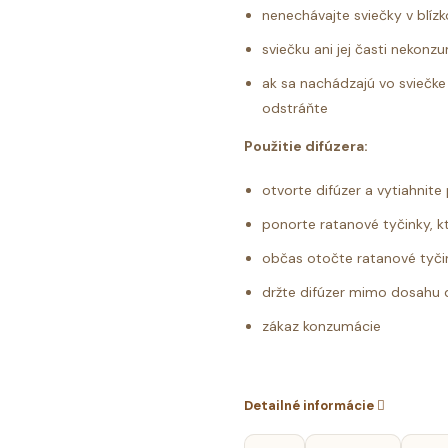
nenechávajte sviečky v blízk
sviečku ani jej časti nekonz
ak sa nachádzajú vo sviečke 
odstráňte
Použitie difúzera:
otvorte difúzer a vytiahnite
ponorte ratanové tyčinky, kt
občas otočte ratanové tyčin
držte difúzer mimo dosahu 
zákaz konzumácie
Detailné informácie