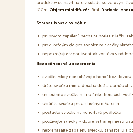
produktov sú navrhnuté v súlade so zdravým živ
100ml
Objem minidifuzér
: 9ml
Dodacia lehota
Starostlivosť o sviečku:
pri prvom zapálení, nechajte horieť sviečku ta
pred každým ďalším zapálením sviečky skráťte
nepokračujte v používaní, ak zostáva v nádob
Bezpečnostné upozornenia:
sviečku nikdy nenechávajte horieť bez dozoru
držte sviečku mimo dosahu detí a domácich z
umiestnite sviečku mimo ľahko horiacich vecí - 
chráňte sviečku pred slnečným žiarením
postavte sviečku na nehorľavú podložku
používajte sviečky v dobre vetranej miestnost
neprenášajte zapálenú sviečku, zahaste ju a 