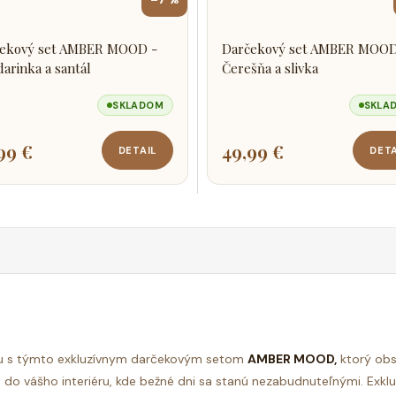
ekový set AMBER MOOD -
Darčekový set AMBER MOOD
arinka a santál
Čerešňa a slivka
SKLADOM
SKLA
99 €
49,99 €
DETAIL
DETA
u s týmto exkluzívnym darčekovým setom
AMBER MOOD,
ktorý obs
m do vášho interiéru, kde bežné dni sa stanú nezabudnuteľnými. Exkl