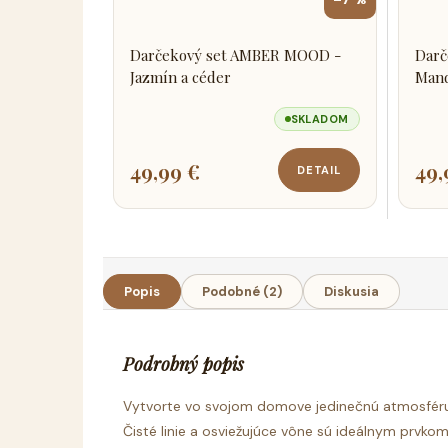
Darčekový set AMBER MOOD -
Darč
Jazmín a céder
Mand
SKLADOM
49,99 €
49,
DETAIL
Popis
Podobné (2)
Diskusia
Podrobný popis
Vytvorte vo svojom domove jedinečnú atmosfér
Čisté linie a osviežujúce vône sú ideálnym prvko