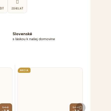
ŽIŤ
ZDIEĽAŤ
Slovenské
s láskou k našej domovine
AKCIA
Ďalší
54 €
54 €
produkt
–7 %
–7 %