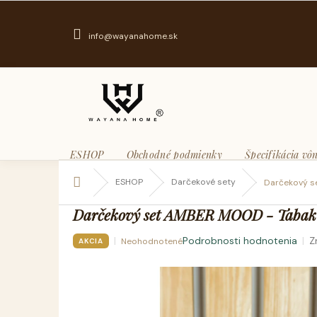
Prejsť
na
obsah
info@wayanahome.sk
ESHOP
Obchodné podmienky
Špecifikácia vôn
Domov
ESHOP
Darčekové sety
Darčekový s
Darčekový set AMBER MOOD - Tabak
Podrobnosti hodnotenia
Z
Neohodnotené
AKCIA
Priemerné
hodnotenie
produktu
je
0,0
z