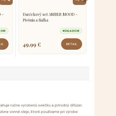
 -
Darčekový set AMBER MOOD -
Pivónia a fialka
DOM
SKLADOM
49,99 €
IL
DETAIL
ahuje ručne vyrobenú sviečku a prírodný difúzer.
uzívne vonné oleje, ktoré používame pri výrobe