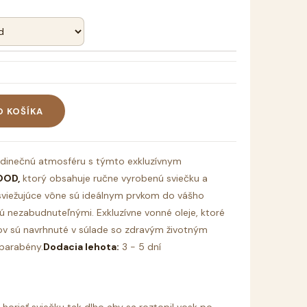
O KOŠÍKA
dinečnú atmosféru s týmto exkluzívnym
OOD,
ktorý obsahuje ručne vyrobenú sviečku a
a osviežujúce vône sú ideálnym prvkom do vášho
nú nezabudnuteľnými. Exkluzívne vonné oleje, ktoré
ov sú navrhnuté v súlade so zdravým životným
 parabény.
Dodacia lehota:
3 - 5 dní