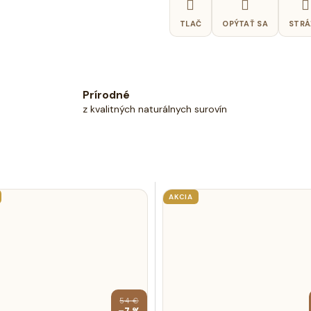
TLAČ
OPÝTAŤ SA
STRÁ
Prírodné
z kvalitných naturálnych surovín
AKCIA
54 €
–7 %