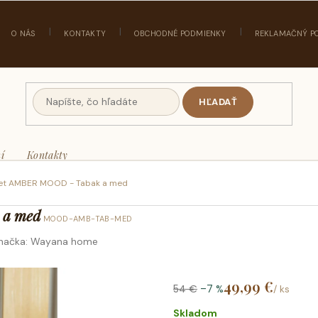
O NÁS
KONTAKTY
OBCHODNÉ PODMIENKY
REKLAMAČNÝ P
HĽADAŤ
í
Kontakty
et AMBER MOOD - Tabak a med
 a med
MOOD-AMB-TAB-MED
načka:
Wayana home
49,99 €
54 €
–7 %
/ ks
Jedno
cena:
Skladom