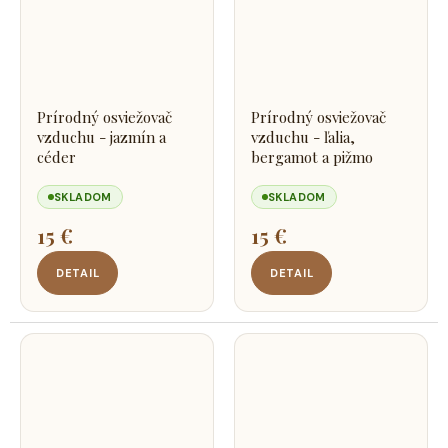
Prírodný osviežovač
Prírodný osviežovač
vzduchu - jazmín a
vzduchu - ľalia,
céder
bergamot a pižmo
SKLADOM
SKLADOM
15 €
15 €
DETAIL
DETAIL