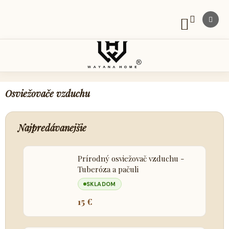
Prejsť
na
obsah
NÁKUPNÝ
KOŠÍK
Osviežovače vzduchu
Najpredávanejšie
Prírodný osviežovač vzduchu -
Tuberóza a pačuli
SKLADOM
15 €