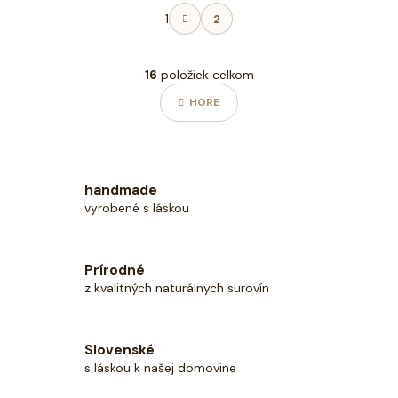
O
S
1
2
v
t
l
r
á
á
16
položiek celkom
n
d
k
a
HORE
o
c
v
i
a
e
n
p
i
handmade
r
e
vyrobené s láskou
v
k
y
Prírodné
v
z kvalitných naturálnych surovín
ý
p
i
Slovenské
s
s láskou k našej domovine
u