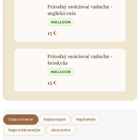
Prírodný osviežovač vzduchu -
anglická ruža
SKLADOM
15 €
Prírodný osviežovač vzduchu -
broskyňa
SKLADOM
15 €
R
Odporúčame
Najlacnejšie
Najdrahšie
a
Najpredávanejšie
Abecedne
d