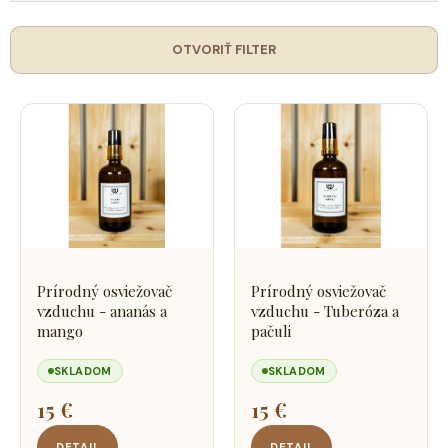
e
n
i
OTVORIŤ FILTER
e
p
V
r
ý
o
p
d
i
u
s
k
p
t
r
o
o
Prírodný osviežovač
Prírodný osviežovač
v
d
vzduchu - ananás a
vzduchu - Tuberóza a
u
mango
pačuli
k
SKLADOM
SKLADOM
t
o
15 €
15 €
v
DETAIL
DETAIL