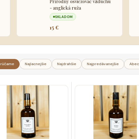
Prírodný osviežovač vzduchu
- anglická ruža
SKLADOM
15 €
rúčame
Najlacnejšie
Najdrahšie
Najpredávanejšie
Abec