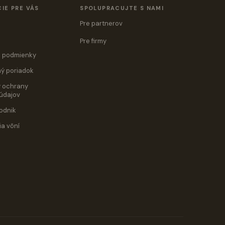
IE PRE VÁS
SPOLUPRACUJTE S NAMI
Pre partnerov
Pre firmy
 podmienky
ý poriadok
 ochrany
údajov
odnik
ia vôní