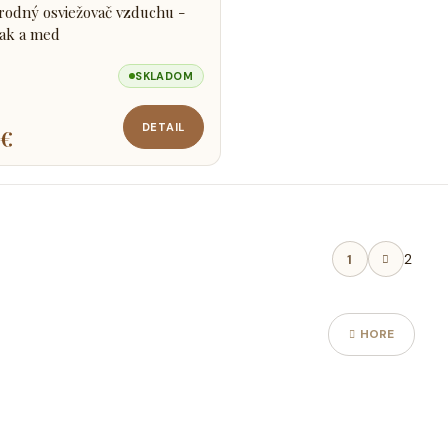
rodný osviežovač vzduchu -
ak a med
SKLADOM
DETAIL
 €
S
2
1
t
O
r
á
v
n
l
HORE
k
á
o
d
v
a
a
c
n
i