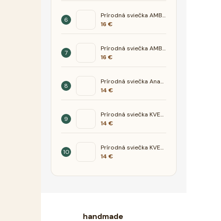
Prírodná sviečka AMBER- Tuberóza Pačuli
16 €
Prírodná sviečka AMBER- Hruška Zelený čaj
16 €
Prírodná sviečka Ananás Mango
14 €
Prírodná sviečka KVET - motýľ
14 €
Prírodná sviečka KVET - orchidea
14 €
handmade