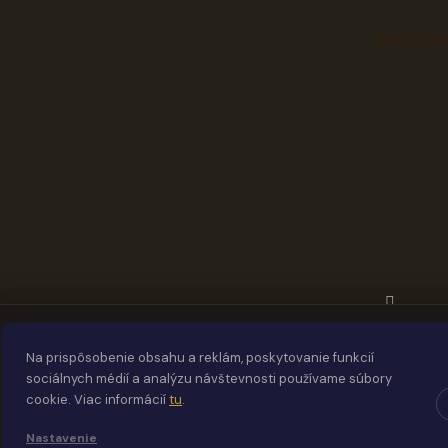
ä
t
Instagr
i
e
Na prispôsobenie obsahu a reklám, poskytovanie funkcií
sociálnych médií a analýzu návštevnosti používame súbory
cookie. Viac informácií
tu
.
Nastavenie