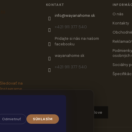
KONTAKT
INFORMÁC
am
O nás
info
@
wayanahome.sk
Kontakty
+421 911 377 540
Obchodné
Pridajte si nás na našom
Reklamačn
facebooku
Podmienky
wayanahome.sk
osobných 
Sociálny p
+421 911 377 540
Špecifikác
Sledovať na
Instagrame
Vyrobené s láskou ♥ by
@jaymashlove
Odmietnuť
SÚHLASÍM