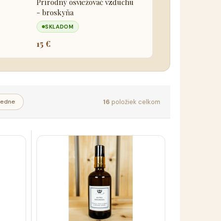
Prírodný osviežovač vzduchu
- broskyňa
SKLADOM
15 €
16
položiek celkom
edne