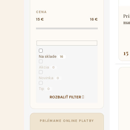
r
d
o
u
CENA
d
k
Prí
15
€
16
€
u
t
man
k
o
t
v
o
v
15
Na sklade
16
Akcia
0
Novinka
0
Tip
0
ROZBALIŤ FILTER
PRIJÍMAME ONLINE PLATBY