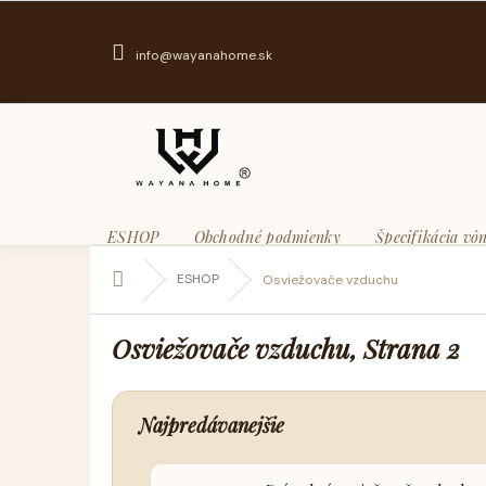
Prejsť
na
obsah
info@wayanahome.sk
ESHOP
Obchodné podmienky
Špecifikácia vôn
Domov
ESHOP
Osviežovače vzduchu
Osviežovače vzduchu
, Strana 2
Najpredávanejšie