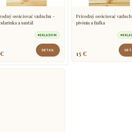
rodný osviežovač vzduchu -
Prírodný osviežovač vzduch
darinka a santál
pivónia a fialka
SKLADOM
SKL
DETAIL
DET
 €
15 €