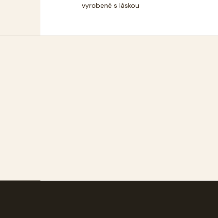
vyrobené s láskou
Z
á
p