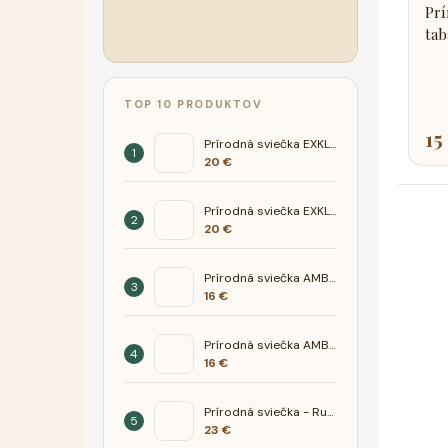
Prí
tab
TOP 10 PRODUKTOV
15
Prírodná sviečka EXKLUSIV - Jazmín-Céder
20 €
Prírodná sviečka EXKLUSIV - Mandarínka Santál
20 €
Prírodná sviečka AMBER- Jazmín céder
16 €
Prírodná sviečka AMBER- Hruška Frézia
16 €
Prírodná sviečka - Ruža
23 €