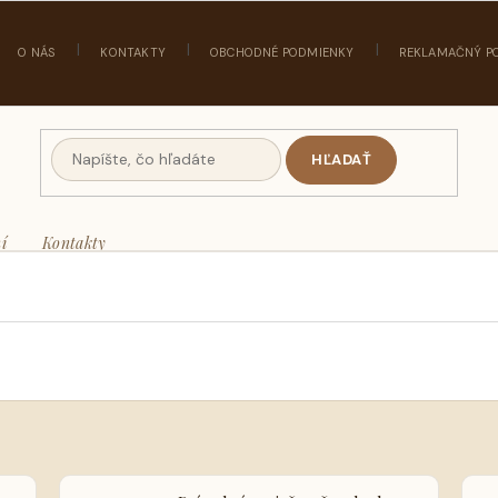
O NÁS
KONTAKTY
OBCHODNÉ PODMIENKY
REKLAMAČNÝ P
HĽADAŤ
í
Kontakty