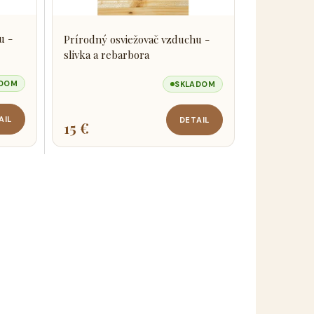
u -
Prírodný osviežovač vzduchu -
slivka a rebarbora
ADOM
SKLADOM
AIL
DETAIL
15 €