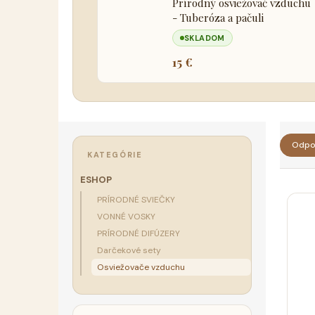
Prírodný osviežovač vzduchu
- Tuberóza a pačuli
SKLADOM
15 €
B
R
o
Odpo
a
Preskočiť
KATEGÓRIE
č
kategórie
d
n
ESHOP
e
ý
PRÍRODNÉ SVIEČKY
V
n
p
VONNÉ VOSKY
ý
i
a
PRÍRODNÉ DIFÚZERY
p
e
n
Darčekové sety
i
p
e
Osviežovače vzduchu
s
r
l
p
o