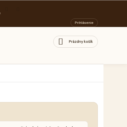
ORIADOK
PODMIENKY OCHRANY OSOBNÝCH ÚDAJOV
SOCIÁLNY PODN
Prihlásenie
Prázdny košík
NÁKUPNÝ
KOŠÍK