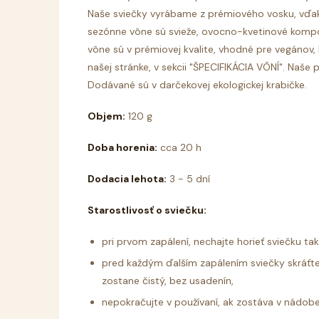
Naše sviečky vyrábame z prémiového vosku, vďa
sezónne vône sú svieže, ovocno-kvetinové kompoz
vône sú v prémiovej kvalite, vhodné pre vegánov, 
našej stránke, v sekcii "ŠPECIFIKÁCIA VÔNÍ". Naše
Dodávané sú v darčekovej ekologickej krabičke.
Objem:
120 g
Doba horenia:
cca 20 h
Dodacia lehota:
3 - 5 dní
Starostlivosť o sviečku:
pri prvom zapálení, nechajte horieť sviečku ta
pred každým ďalším zapálením sviečky skráťte
zostane čistý, bez usadenín,
nepokračujte v používaní, ak zostáva v nádob