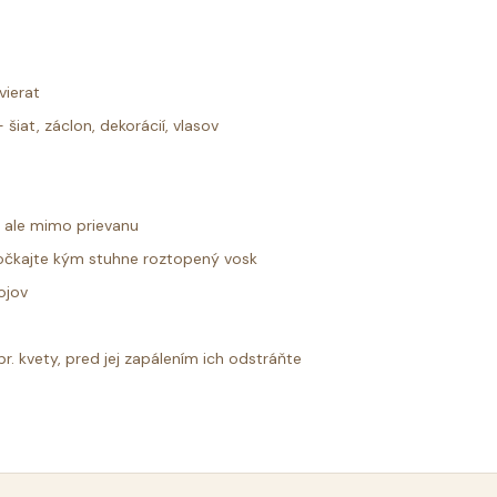
vierat
šiat, záclon, dekorácií, vlasov
i ale mimo prievanu
počkajte kým stuhne roztopený vosk
ojov
r. kvety, pred jej zapálením ich odstráňte