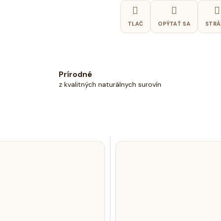
TLAČ
OPÝTAŤ SA
STRÁ
Prírodné
z kvalitných naturálnych surovín