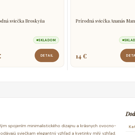
odná sviečka Broskyňa
Prírodná sviečka Ananás Ma
SKLADOM
SKLA
€
14 €
DETAIL
DETA
Dod
lým spojením minimalistického dizajnu a krásnych ovocno-
Ka
odávajú sviečkam elegantný vzhľad a kvetinky milý vzhľad.