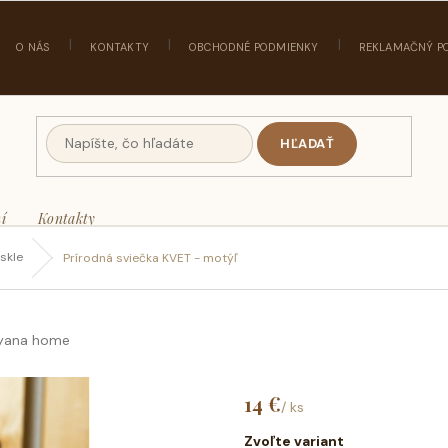
O NÁS
KONTAKTY
OBCHODNÉ PODMIENKY
REKLAMAČNÝ P
HĽADAŤ
í
Kontakty
 skle
Prírodná sviečka KVET - motýľ
yana home
14 €
/ ks
Jednotková
cena:
Zvoľte variant