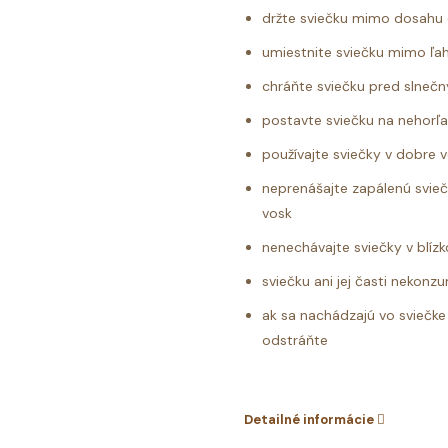
držte sviečku mimo dosahu 
umiestnite sviečku mimo ľahk
chráňte sviečku pred slneč
postavte sviečku na nehorľ
používajte sviečky v dobre 
neprenášajte zapálenú svie
vosk
nenechávajte sviečky v blízk
sviečku ani jej časti nekonz
ak sa nachádzajú vo sviečke 
odstráňte
Detailné informácie