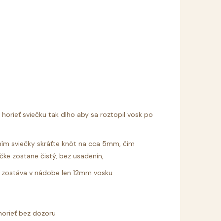
 horieť sviečku tak dlho aby sa roztopil vosk po
ím sviečky skráťte knôt na cca 5mm, čím
čke zostane čistý, bez usadenín,
ak zostáva v nádobe len 12mm vosku
horieť bez dozoru