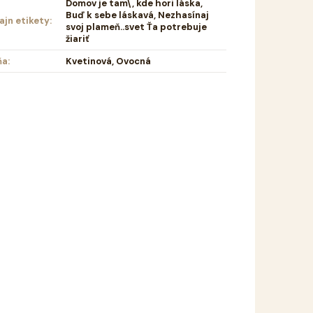
Domov je tam\, kde hori láska,
Buď k sebe láskavá, Nezhasínaj
ajn etikety
:
svoj plameň..svet Ťa potrebuje
žiariť
ňa
:
Kvetinová, Ovocná