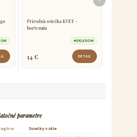
produkt
ngo
Prírodná sviečka KVET -
hortenzia
DOM
SKLADOM
14 €
IL
DETAIL
atočné parametre
tegória
:
Sviečky v skle