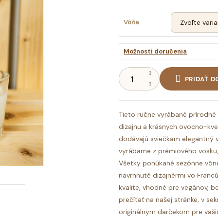
Vôňa
Možnosti doručenia
PRIDAŤ D
Tieto ručne vyrábané prírodné
dizajnu a krásnych ovocno-kve
dodávajú sviečkam elegantný vz
vyrábame z prémiového vosku,
Všetky ponúkané sezónne vône
navrhnuté dizajnérmi vo Franc
kvalite, vhodné pre vegánov, b
prečítať na našej stránke, v se
originálnym darčekom pre vašic