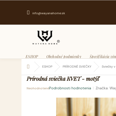
Prejsť
na
obsah
info@wayanahome.sk
ESHOP
Obchodné podmienky
Špecifikácia vôn
Domov
ESHOP
PRÍRODNÉ SVIEČKY
Sviečky v
Prírodná sviečka KVET - motýľ
Podrobnosti hodnotenia
Značka:
Wa
Neohodnotené
Priemerné
hodnotenie
produktu
je
0,0
z