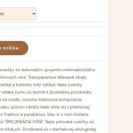
O KOŠÍKA
 sviečky sú dokonalým spojením minimalistického
tinových vôní. Transparentné sklenené obaly
hľad a kvetinky milý vzhľad. Naše sviečky
 vďaka čomu sú šetrné k životnému prostrediu.
 sú svieže, ovocno-kvetinové kompozície,
úzsku, pričom všetky naše vône sú v prémiovej
ez ftalátov a parabénov. Viac si o nich môžete
kcii "ŠPECIFIKÁCIA VÔNÍ". Naše prírodné sviečky sú
h blízkych. Dodávané sú v darčekovej ekologickej