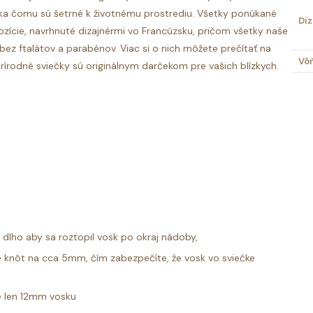
ka čomu sú šetrné k životnému prostrediu. Všetky ponúkané
Diz
ície, navrhnuté dizajnérmi vo Francúzsku, pričom všetky naše
bez ftalátov a parabénov. Viac si o nich môžete prečítať na
Vô
 prírodné sviečky sú originálnym darčekom pre vašich blízkych.
k dlho aby sa roztopil vosk po okraj nádoby,
 knôt na cca 5mm, čím zabezpečíte, že vosk vo sviečke
e len 12mm vosku