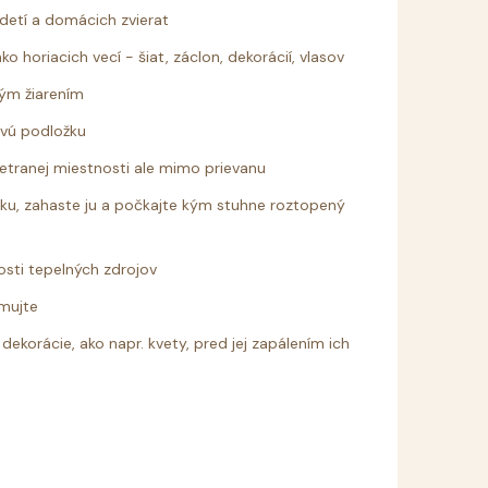
detí a domácich zvierat
o horiacich vecí - šiat, záclon, dekorácií, vlasov
ným žiarením
avú podložku
vetranej miestnosti ale mimo prievanu
čku, zahaste ju a počkajte kým stuhne roztopený
osti tepelných zdrojov
umujte
dekorácie, ako napr. kvety, pred jej zapálením ich