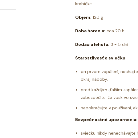
krabičke.
Objem:
120 g
Doba horenia:
cca 20 h
Dodacia lehota:
3 - 5 dní
Starostlivosť o sviečku:
pri prvom zapálení, nechajte
okraj nádoby,
pred každým ďalším zapálen
zabezpečíte, že vosk vo svie
nepokračujte v používaní, 
Bezpečnostné upozornenia:
sviečku nikdy nenechávajte 