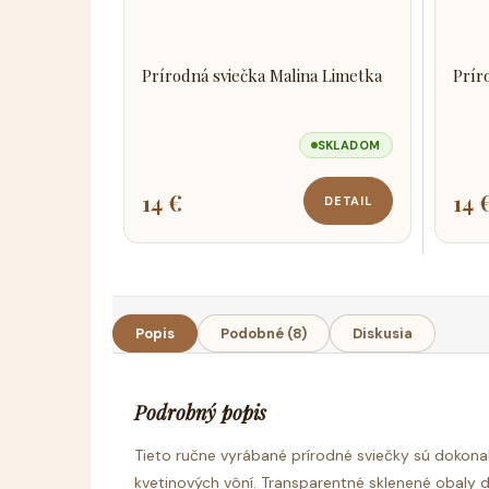
Prírodná sviečka Malina Limetka
Prír
SKLADOM
14 €
14 
DETAIL
Popis
Podobné (8)
Diskusia
Podrobný popis
Tieto ručne vyrábané prírodné sviečky sú dokona
kvetinových vôní. Transparentné sklenené obaly d