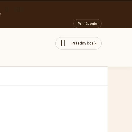
ORIADOK
PODMIENKY OCHRANY OSOBNÝCH ÚDAJOV
SOCIÁLNY PODN
Prihlásenie
Prázdny košík
NÁKUPNÝ
KOŠÍK