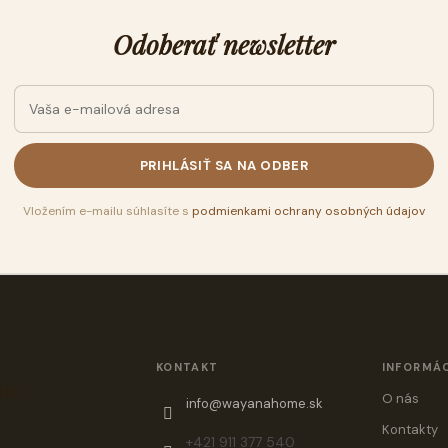
Odoberať newsletter
PRIHLÁSIŤ SA NA ODBER
Vložením e-mailu súhlasíte s
podmienkami ochrany osobných údajov
KONTAKT
INFORMÁC
am
O nás
info
@
wayanahome.sk
Kontakty
+421 911 377 540