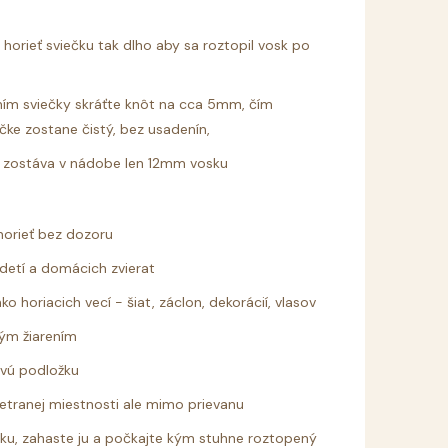
 horieť sviečku tak dlho aby sa roztopil vosk po
ím sviečky skráťte knôt na cca 5mm, čím
čke zostane čistý, bez usadenín,
ak zostáva v nádobe len 12mm vosku
horieť bez dozoru
detí a domácich zvierat
o horiacich vecí - šiat, záclon, dekorácií, vlasov
ným žiarením
avú podložku
vetranej miestnosti ale mimo prievanu
čku, zahaste ju a počkajte kým stuhne roztopený