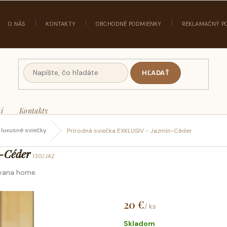
O NÁS
KONTAKTY
OBCHODNÉ PODMIENKY
REKLAMAČNÝ P
HĽADAŤ
í
Kontakty
- luxusné sviečky
Prírodná sviečka EXKLUSIV - Jazmín-Céder
-Céder
130/JAZ
yana home
20 €
/ ks
Jednotková
cena:
Skladom