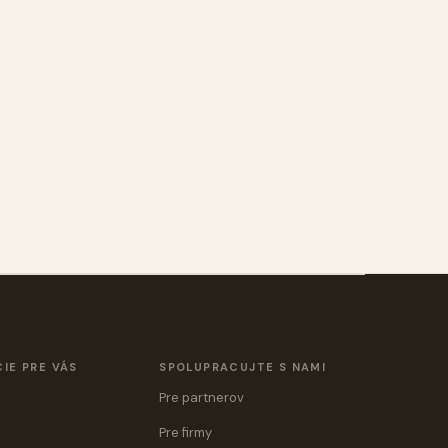
IE PRE VÁS
SPOLUPRACUJTE S NAMI
Pre partnerov
Pre firmy