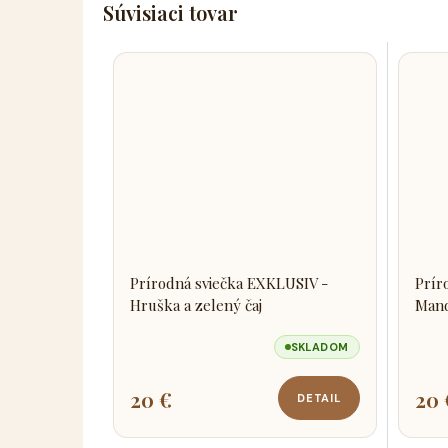
Súvisiaci tovar
Prírodná sviečka EXKLUSIV -
Prír
Hruška a zelený čaj
Mand
SKLADOM
20 €
20 
DETAIL