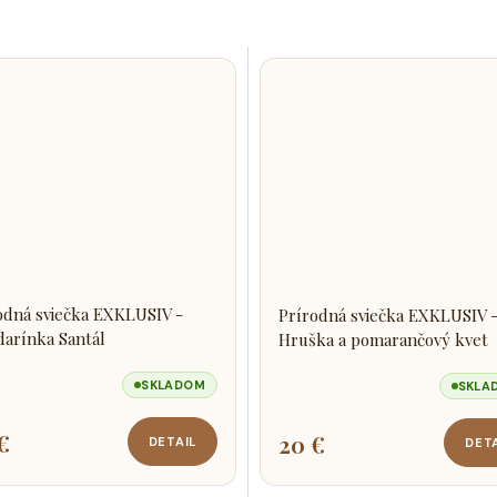
odná sviečka EXKLUSIV -
Prírodná sviečka EXKLUSIV 
arínka Santál
Hruška a pomarančový kvet
SKLADOM
SKLA
€
20 €
DETAIL
DET