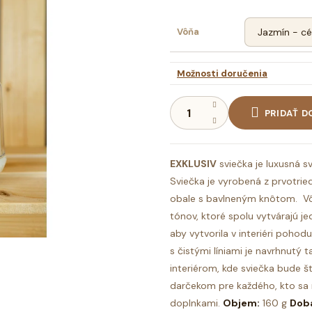
Vôňa
Možnosti doručenia
PRIDAŤ D
EXKLUSIV
sviečka je luxusná sv
Sviečka je vyrobená z prvotri
obale s bavlneným knôtom.
V
tónov, ktoré spolu vytvárajú j
aby vytvorila v interiéri pohodu
s čistými líniami je navrhnutý 
interiérom, kde sviečka bude 
darčekom pre každého, kto sa 
doplnkami.
Objem:
160 g
Doba