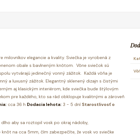
Dod
e milovníkov elegancie a kvality. Sviečka je vyrobená z
Ka
klenenom obale s bavlneným knôtom.
Vône sviečok sú
Vô
 spolu vytvárajú jedinečný vonný zážitok.
Každá vôňa je
emný a luxusný zážitok.
Elegantný sklenený dizajn s čistými
oderným aj klasickým interiérom, kde sviečka bude štýlovým
ekom pre každého, kto sa rád obklopuje kvalitnými a zároveň
ia:
cca 36 h
Dodacia lehota:
3 - 5 dní
Starostlivosť o
k dlho aby sa roztopil vosk po okraj nádoby,
 knôt na cca 5mm, čím zabezpečíte, že vosk vo sviečke