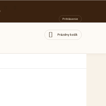
ORIADOK
PODMIENKY OCHRANY OSOBNÝCH ÚDAJOV
SOCIÁLNY PODN
Prihlásenie
Prázdny košík
NÁKUPNÝ
KOŠÍK