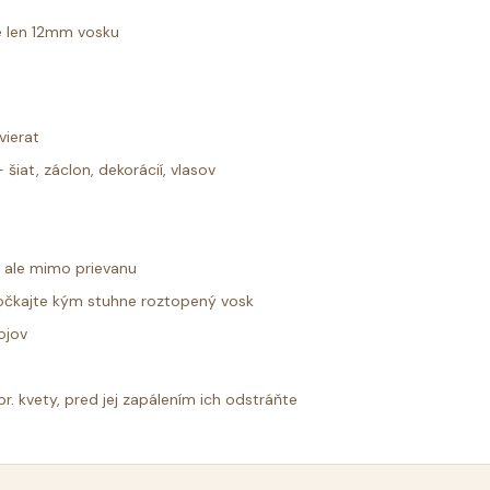
e len 12mm vosku
vierat
šiat, záclon, dekorácií, vlasov
i ale mimo prievanu
počkajte kým stuhne roztopený vosk
ojov
r. kvety, pred jej zapálením ich odstráňte