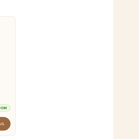
-
DOM
AIL