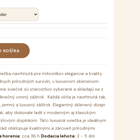
O KOŠÍKA
iečka navrhnutá pre milovníkov elegancie a kvality.
ednych prírodných surovín, v luxusnom sklenenom
ône sviečok sú starostlivo vyberané a skladajú sa z
edinečný vonný zážitok.
Každá vôňa je navrhnutá tak,
, jemný a luxusný zážitok.
Elegantný sklenený dizajn
tak, aby dokonale ladil s moderným aj klasickým
štýlovým doplnkom.
Táto luxusná sviečka je ideálnym
rád obklopuje kvalitnými a zároveň prírodnými
 horenia:
cca 36 h
Dodacia lehota:
3 - 5 dní