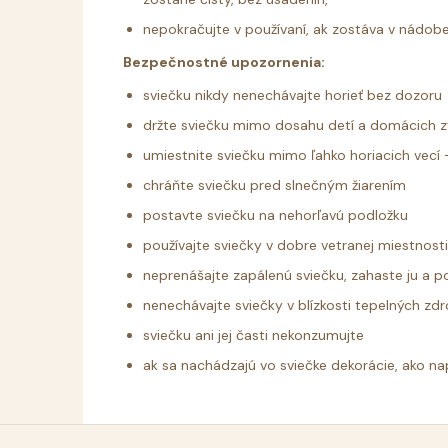
nepokračujte v používaní, ak zostáva v nádob
Bezpečnostné upozornenia:
sviečku nikdy nenechávajte horieť bez dozoru
držte sviečku mimo dosahu detí a domácich z
umiestnite sviečku mimo ľahko horiacich vecí - 
chráňte sviečku pred slnečným žiarením
postavte sviečku na nehorľavú podložku
používajte sviečky v dobre vetranej miestnost
neprenášajte zapálenú sviečku, zahaste ju a 
nenechávajte sviečky v blízkosti tepelných zdr
sviečku ani jej časti nekonzumujte
ak sa nachádzajú vo sviečke dekorácie, ako nap