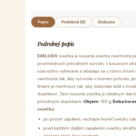
Popis
Podobné (8)
Diskusia
Podrobný popis
EXKLUSIV
sviečka je luxusná sviečka navrhnutá pr
prvotriednych prírodných surovín, v luxusnom s
starostlivo vyberané a skladajú sa z tónov, ktoré
navrhnutá tak, aby vytvorila v interiéri pohodu, j
líniami je navrhnutý tak, aby dokonale ladil s m
doplnkom.
Táto luxusná sviečka je ideálnym darč
prírodnými doplnkami.
Objem:
160 g
Doba horen
sviečku:
pri prvom zapálení, nechajte horieť sviečku ta
pred každým ďalším zapálením sviečky skráťte
zostane čistý, bez usadenín,