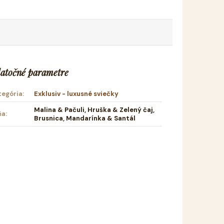
atočné parametre
tegória
:
Exklusiv - luxusné sviečky
Malina & Pačuli, Hruška & Zelený čaj,
ňa
:
Brusnica, Mandarínka & Santál