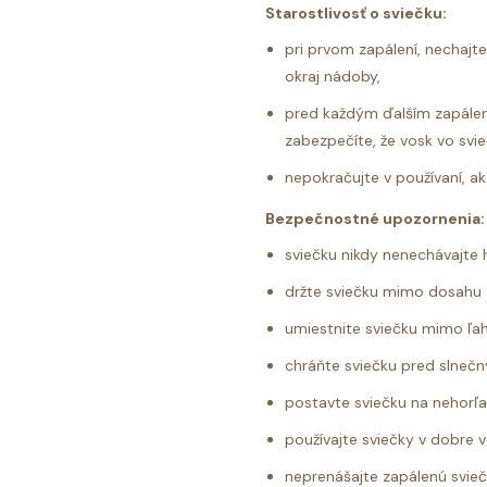
Starostlivosť o sviečku:
pri prvom zapálení, nechajte
okraj nádoby,
pred každým ďalším zapálen
zabezpečíte, že vosk vo svie
nepokračujte v používaní, 
Bezpečnostné upozornenia:
sviečku nikdy nenechávajte 
držte sviečku mimo dosahu 
umiestnite sviečku mimo ľahk
chráňte sviečku pred slneč
postavte sviečku na nehorľ
používajte sviečky v dobre 
neprenášajte zapálenú svie