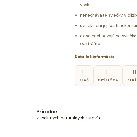
vosk
nenechávajte sviečky v blízk
sviečku ani jej časti nekonz
ak sa nachádzajú vo sviečke 
odstráňte
Detailné informácie
TLAČ
OPÝTAŤ SA
STRÁ
Prírodné
z kvalitných naturálnych surovín