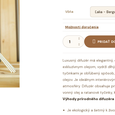
Vôňa
Možnosti doručenia
PRIDAŤ D
Luxusný difuzér
má elegantný, č
exkluzívnym olejom, vydrží dlhý 
tyčinkami je obľúbený spôsob, 
olejov. Je ideálnym interiéro
atmosféry.
Difuzér obsahuje pr
vonný olej a ratanové tyčinky, 
Výhody prírodného difuzéra 
Je ekologický a šetrný k ži