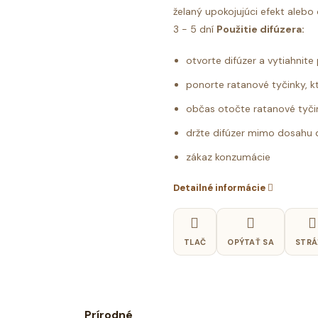
želaný upokojujúci efekt alebo
3 - 5 dní
Použitie difúzera:
otvorte difúzer a vytiahnite
ponorte ratanové tyčinky, kt
občas otočte ratanové tyčin
držte difúzer mimo dosahu 
zákaz konzumácie
Detailné informácie
TLAČ
OPÝTAŤ SA
STRÁ
Prírodné