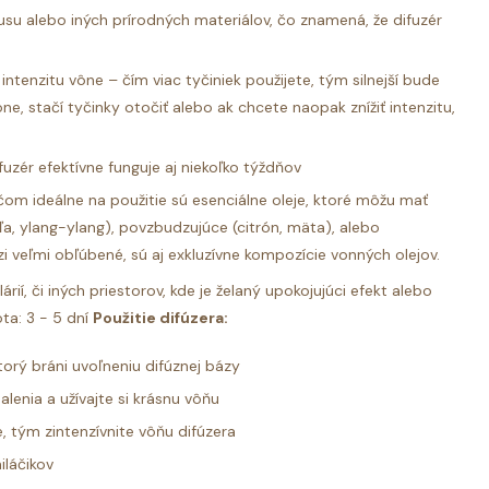
su alebo iných prírodných materiálov, čo znamená, že difuzér
intenzitu vône – čím viac tyčiniek použijete, tým silnejší bude
ne, stačí tyčinky otočiť alebo ak chcete naopak znížiť intenzitu,
uzér efektívne funguje aj niekoľko týždňov
ičom ideálne na použitie sú esenciálne oleje, ktoré môžu mať
ľa, ylang-ylang), povzbudzujúce (citrón, mäta), alebo
i veľmi obľúbené, sú aj exkluzívne kompozície vonných olejov.
í, či iných priestorov, kde je želaný upokojujúci efekt alebo
ta: 3 - 5 dní
Použitie difúzera:
torý bráni uvoľneniu difúznej bázy
lenia a užívajte si krásnu vôňu
, tým zintenzívnite vôňu difúzera
iláčikov