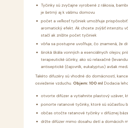
Tyčinky sú zvyčajne vyrobené z rákosia, bambu
je šetrný aj k vášmu domovu
počet a veľkosť tyčiniek umožňuje prispôsobiť 
aromatický efekt. Ak chcete zvýšiť intenzitu vô
stačí ak znížite počet tyčiniek
vôňa sa postupne uvoľňuje, čo znamená, že dif
široká škála vonných a esenciálnych olejov, pr
terapeutické účinky, ako sú relaxačné (levandu
antiseptické (čajovník, eukalyptus) avšak medz
Takéto difuzéry sú vhodné do domácností, kancelári
osvieženie vzduchu.
Objem: 100 ml
Dodacia leho
otvorte difúzer a vytiahnite plastový uzáver, k
ponorte ratanové tyčinky, ktoré sú súčasťou ba
občas otočte ratanové tyčinky v difúznej báze
držte difúzer mimo dosahu detí a domácich m