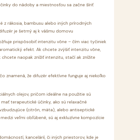
činky do nádoby a miestnosťou sa začne šíriť
é z rákosia, bambusu alebo iných prírodných
difuzér je šetrný aj k vášmu domovu
žňuje prispôsobiť intenzitu vône – čím viac tyčiniek
 aromatický efekt. Ak chcete zvýšiť intenzitu vône,
 chcete naopak znížiť intenzitu, stačí ak znížite
o znamená, že difuzér efektívne funguje aj niekoľko
iálnych olejov, pričom ideálne na použitie sú
 mať terapeutické účinky, ako sú relaxačné
vzbudzujúce (citrón, mäta), alebo antiseptické
k medzi veľmi obľúbené, sú aj exkluzívne kompozície
mácností, kancelárií, či iných priestorov, kde je