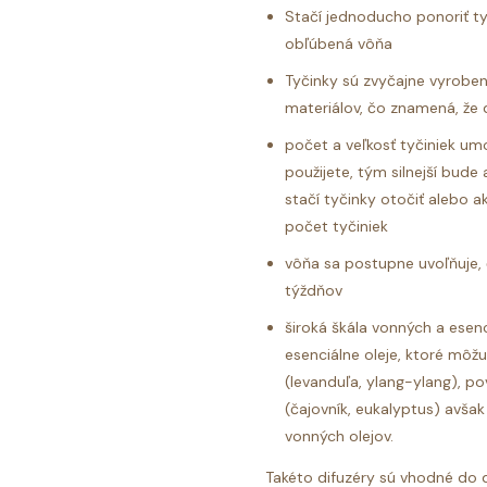
Stačí jednoducho ponoriť ty
obľúbená vôňa
Tyčinky sú zvyčajne vyroben
materiálov, čo znamená, že 
počet a veľkosť tyčiniek umo
použijete, tým silnejší bude
stačí tyčinky otočiť alebo ak
počet tyčiniek
vôňa sa postupne uvoľňuje, č
týždňov
široká škála vonných a esenc
esenciálne oleje, ktoré môžu
(levanduľa, ylang-ylang), po
(čajovník, eukalyptus) avša
vonných olejov.
Takéto difuzéry sú vhodné do do