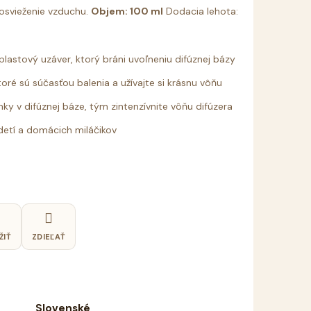
 osvieženie vzduchu.
Objem: 100 ml
Dodacia lehota:
 plastový uzáver, ktorý bráni uvoľneniu difúznej bázy
oré sú súčasťou balenia a užívajte si krásnu vôňu
ky v difúznej báze, tým zintenzívnite vôňu difúzera
detí a domácich miláčikov
ŽIŤ
ZDIEĽAŤ
Slovenské