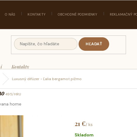
O NÁS
KONTAKTY
OBCHODNÉ PODMIENKY
REKLAMAČNÝ P
HĽADAŤ
í
Kontakty
Luxusný difúzer - Ľalia bergamot pižmo
mo
495/HRU
yana home
21 €
/ ks
Jednotková
cena:
Skladom