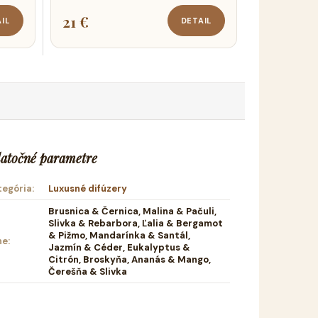
21 €
IL
DETAIL
atočné parametre
tegória
:
Luxusné difúzery
Brusnica & Černica, Malina & Pačuli,
Slivka & Rebarbora, Ľalia & Bergamot
& Pižmo, Mandarínka & Santál,
ne
:
Jazmín & Céder, Eukalyptus &
Citrón, Broskyňa, Ananás & Mango,
Čerešňa & Slivka