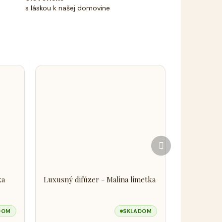
s láskou k našej domovine
Ďalší
produkt
ka
Luxusný difúzer - Malina limetka
DOM
SKLADOM