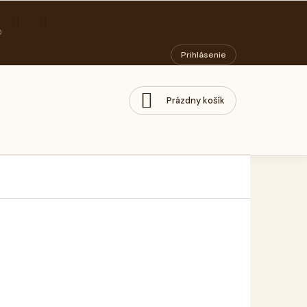
ORIADOK
PODMIENKY OCHRANY OSOBNÝCH ÚDAJOV
SOCIÁLNY PODN
Prihlásenie
Prázdny košík
NÁKUPNÝ
KOŠÍK