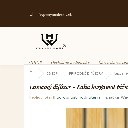
Prejsť
na
obsah
info@wayanahome.sk
ESHOP
Obchodné podmienky
Špecifikácia vôn
Domov
ESHOP
PRÍRODNÉ DIFÚZERY
Luxusné
Luxusný difúzer - Ľalia bergamot piž
Podrobnosti hodnotenia
Značka:
Wa
Neohodnotené
Priemerné
hodnotenie
produktu
je
0,0
z