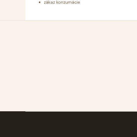
zákaz konzumácie
Z
á
p