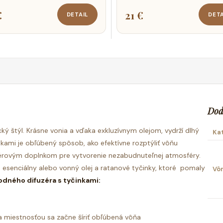
€
21 €
DETAIL
DETA
Dod
ký štýl. Krásne vonia a vďaka exkluzívnym olejom, vydrží dlhý
Ka
inkami je obľúbený spôsob, ako efektívne rozptýliť vôňu
riérovým doplnkom pre vytvorenie nezabudnuteľnej atmosféry.
, esenciálny alebo vonný olej a ratanové tyčinky, ktoré pomaly
Vô
odného difuzéra s tyčinkami:
 miestnosťou sa začne šíriť obľúbená vôňa