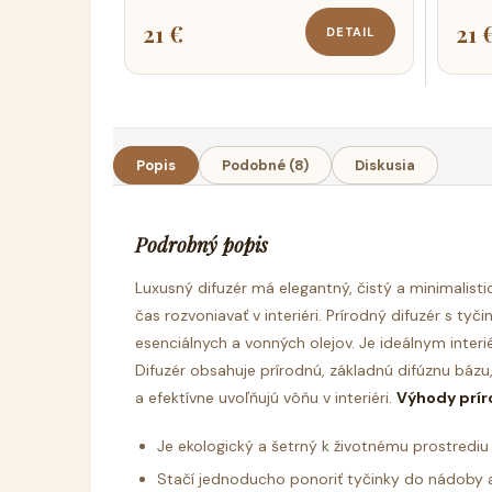
21 €
21 
DETAIL
Popis
Podobné (8)
Diskusia
Podrobný popis
Luxusný difuzér
má elegantný, čistý a minimalistic
čas rozvoniavať v interiéri.
Prírodný difuzér s tyč
esenciálnych a vonných olejov. Je ideálnym inte
Difuzér obsahuje prírodnú, základnú difúznu bázu
a efektívne uvoľňujú vôňu v interiéri.
Výhody prír
Je ekologický a šetrný k životnému prostrediu
Stačí jednoducho ponoriť tyčinky do nádoby a