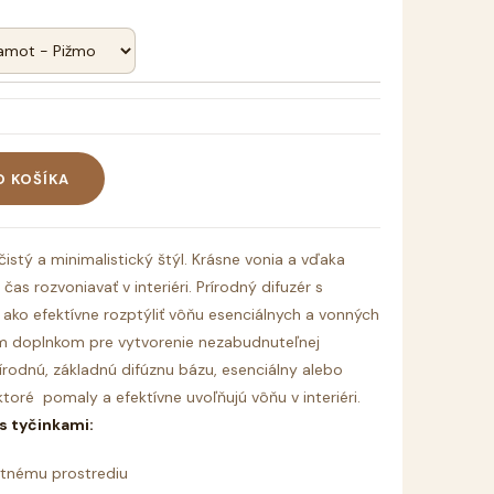
O KOŠÍKA
istý a minimalistický štýl. Krásne vonia a vďaka
čas rozvoniavať v interiéri.
Prírodný difuzér s
ako efektívne rozptýliť vôňu esenciálnych a vonných
vým doplnkom pre vytvorenie nezabudnuteľnej
írodnú, základnú difúznu bázu, esenciálny alebo
ktoré pomaly a efektívne uvoľňujú vôňu v interiéri.
s tyčinkami:
votnému prostrediu