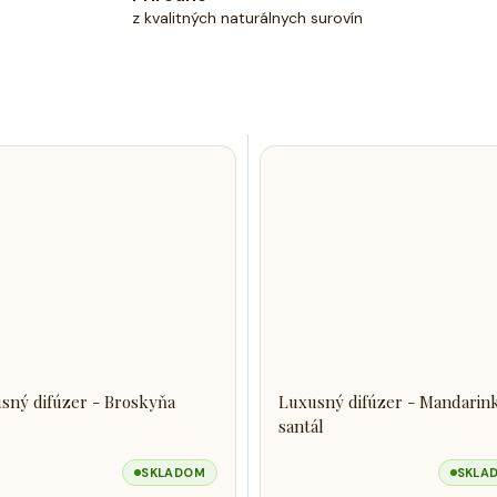
z kvalitných naturálnych surovín
sný difúzer - Broskyňa
Luxusný difúzer - Mandarin
santál
SKLADOM
SKLA