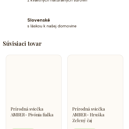
z kvalitných naturálnych surovín
Slovenské
s láskou k našej domovine
Súvisiaci tovar
Prírodná sviečka
Prírodná sviečka
AMBER- Pivónia fialka
AMBER- Hruška
Zelený čaj