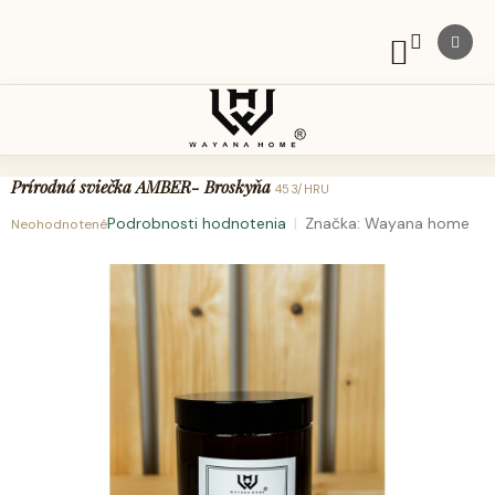
Prejsť
na
obsah
NÁKUPNÝ
KOŠÍK
Prírodná sviečka AMBER- Broskyňa
453/HRU
Podrobnosti hodnotenia
Značka:
Wayana home
Neohodnotené
Priemerné
hodnotenie
produktu
je
0,0
z
5
hviezdičiek.