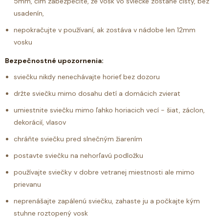
5mm, čím zabezpečíte, že vosk vo sviečke zostane čistý, bez
usadenín,
nepokračujte v používaní, ak zostáva v nádobe len 12mm
vosku
Bezpečnostné upozornenia:
sviečku nikdy nenechávajte horieť bez dozoru
držte sviečku mimo dosahu detí a domácich zvierat
umiestnite sviečku mimo ľahko horiacich vecí - šiat, záclon,
dekorácií, vlasov
chráňte sviečku pred slnečným žiarením
postavte sviečku na nehorľavú podložku
používajte sviečky v dobre vetranej miestnosti ale mimo
prievanu
neprenášajte zapálenú sviečku, zahaste ju a počkajte kým
stuhne roztopený vosk