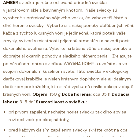
AMBER
sviečka, je ručne odlievaná prírodná sviečka
v jantárovom skle s bavlneným knôtom.
Naše sviečky sú
vyrobené z prémiového sójového vosku, čo zabezpečí čisté a
dlhé horenie sviečky. Vyberte si z našej ponuky obľúbených vôní.
Každá z týchto luxusných vôní je jedinečná, ktorá poteší vaše
zmysly, vytvorí v miestnosti príjemnú atmosféru a navodí pocit
dokonalého uvoľnenia.
Vyberte si krásnu vôňu z našej ponuky a
doprajte si okamih pohody a sladkého ničnerobenia. Zrelaxujte
po náročnom dni so sviečkou WAYANA HOME a uvoľnite sa vo
svojom dokonalom kúzelnom svete.
Táto sviečka v ekologickej
darčekovej krabičke je nielen krásnym doplnkom ale aj ideálnym
darčekom pre každého, kto si rád vychutná chvíle pokoja v objatí
krásnych vôní.
Objem:
150 g
Doba horenia:
cca 35 h
Dodacia
lehota:
3-5 dní
Starostlivosť o sviečku:
pri prvom zapálení, nechajte horieť sviečku tak dlho aby sa
roztopil vosk po okraj nádoby,
pred každým ďalším zapálením sviečky skráťte knôt na cca