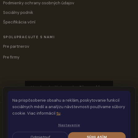
Podmienky ochrany osobných údajov
Sociálny podnik
Špecifikácia vôní
SPOLUPRACUJTE S NAMI
Pre partnerov
Pre firmy
Vyrobené s láskou ♥ by
@jaymashlove
Na prispôsobenie obsahu a reklám, poskytovanie funkcií
sociálnych médií a analýzu návštevnosti používame súbory
cookie. Viac informácií
tu
.
Vytvoril Shoptet
Nastavenie
Odmietnuť
SÚHLASÍM