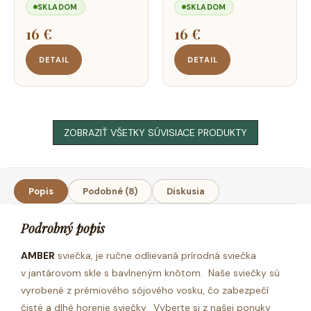
SKLADOM
SKLADOM
16 €
16 €
DETAIL
DETAIL
ZOBRAZIŤ VŠETKY SÚVISIACE PRODUKTY
Popis
Podobné (8)
Diskusia
Podrobný popis
AMBER
sviečka, je ručne odlievaná prírodná sviečka
v jantárovom skle s bavlneným knôtom.
Naše sviečky sú
vyrobené z prémiového sójového vosku, čo zabezpečí
čisté a dlhé horenie sviečky. Vyberte si z našej ponuky