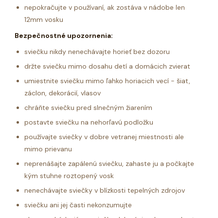
nepokračujte v používaní, ak zostáva v nádobe len
12mm vosku
Bezpečnostné upozornenia:
sviečku nikdy nenechávajte horieť bez dozoru
držte sviečku mimo dosahu detí a domácich zvierat
umiestnite sviečku mimo ľahko horiacich vecí - šiat,
záclon, dekorácií, vlasov
chráňte sviečku pred slnečným žiarením
postavte sviečku na nehorľavú podložku
používajte sviečky v dobre vetranej miestnosti ale
mimo prievanu
neprenášajte zapálenú sviečku, zahaste ju a počkajte
kým stuhne roztopený vosk
nenechávajte sviečky v blízkosti tepelných zdrojov
sviečku ani jej časti nekonzumujte