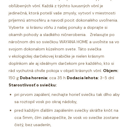
obľúbených vôní.
Každá z týchto luxusných vôní je
jedinečná, ktorá poteší vaše zmysly, vytvorí v miestnosti
príjemnú atmosféru a navodí pocit dokonalého uvoľnenia.
Vyberte si krásnu vôňu z našej ponuky a doprajte si
okamih pohody a sladkého ničnerobenia. Zrelaxujte po
náročnom dni so sviečkou WAYANA HOME a uvoľnite sa vo
svojom dokonalom kúzelnom svete.
Táto sviečka
v ekologickej darčekovej krabičke je nielen krásnym
doplnkom ale aj ideálnym darčekom pre každého, kto si
rád vychutná chvíle pokoja v objatí krásnych vôní.
Objem:
150 g
Doba horenia:
cca 35 h
Dodacia lehota:
3-5 dní
Starostlivosť o sviečku:
pri prvom zapálení, nechajte horieť sviečku tak dlho aby
sa roztopil vosk po okraj nádoby,
pred každým ďalším zapálením sviečky skráťte knôt na
cca 5mm, čím zabezpečíte, že vosk vo sviečke zostane
čistý, bez usadenín,