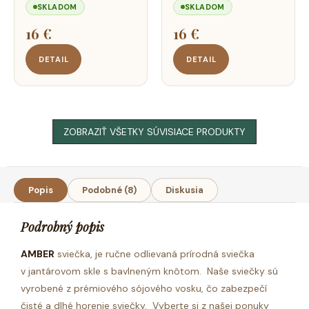
SKLADOM
SKLADOM
16 €
16 €
DETAIL
DETAIL
ZOBRAZIŤ VŠETKY SÚVISIACE PRODUKTY
Popis
Podobné (8)
Diskusia
Podrobný popis
AMBER
sviečka, je ručne odlievaná prírodná sviečka
v jantárovom skle s bavlneným knôtom.
Naše sviečky sú
vyrobené z prémiového sójového vosku, čo zabezpečí
čisté a dlhé horenie sviečky. Vyberte si z našej ponuky