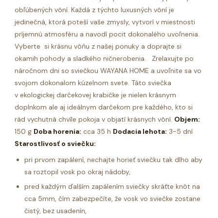
obľúbených vôní.
Každá z týchto luxusných vôní je
jedinečná, ktorá poteší vaše zmysly, vytvorí v miestnosti
príjemnú atmosféru a navodí pocit dokonalého uvoľnenia.
Vyberte si krásnu vôňu z našej ponuky a doprajte si
okamih pohody a sladkého ničnerobenia. Zrelaxujte po
náročnom dni so sviečkou WAYANA HOME a uvoľnite sa vo
svojom dokonalom kúzelnom svete.
Táto sviečka
v ekologickej darčekovej krabičke je nielen krásnym
doplnkom ale aj ideálnym darčekom pre každého, kto si
rád vychutná chvíle pokoja v objatí krásnych vôní.
Objem:
150 g
Doba horenia:
cca 35 h
Dodacia lehota:
3-5 dní
Starostlivosť o sviečku:
pri prvom zapálení, nechajte horieť sviečku tak dlho aby
sa roztopil vosk po okraj nádoby,
pred každým ďalším zapálením sviečky skráťte knôt na
cca 5mm, čím zabezpečíte, že vosk vo sviečke zostane
čistý, bez usadenín,