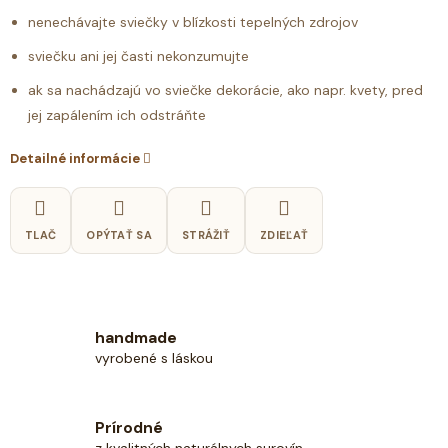
nenechávajte sviečky v blízkosti tepelných zdrojov
sviečku ani jej časti nekonzumujte
ak sa nachádzajú vo sviečke dekorácie, ako napr. kvety, pred
jej zapálením ich odstráňte
Detailné informácie
TLAČ
OPÝTAŤ SA
STRÁŽIŤ
ZDIEĽAŤ
handmade
vyrobené s láskou
Prírodné