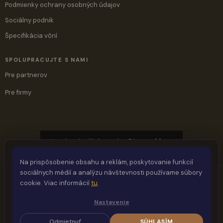
Podmienky ochrany osobných údajov
Sociálny podnik
Špecifikácia vôní
SPOLUPRACUJTE S NAMI
Pre partnerov
Pre firmy
Vyrobené s láskou ♥ by
@jaymashlove
Na prispôsobenie obsahu a reklám, poskytovanie funkcií
sociálnych médií a analýzu návštevnosti používame súbory
cookie. Viac informácií
tu
.
Vytvoril Shoptet
Nastavenie
Odmietnuť
SÚHLASÍM