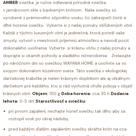
AMBER
sviečka, je ručne odlievaná prírodná sviečka
v jantárovom skle s bavlneným knôtom.
Naše sviečky sú
vyrobené z prémiového sójového vosku, čo zabezpečí čisté a
dlhé horenie sviečky. Vyberte si z našej ponuky obľúbených vôní.
Každá z týchto luxusných vôní je jedinečná, ktorá poteší vaše
zmysly, vytvorí v miestnosti príjemnú atmosféru a navodí pocit
dokonalého uvoľnenia.
Vyberte si krásnu vôňu z našej ponuky a
doprajte si okamih pohody a sladkého ničnerobenia. Zrelaxujte
po náročnom dni so sviečkou WAYANA HOME a uvoľnite sa vo
svojom dokonalom kúzelnom svete.
Táto sviečka v ekologickej
darčekovej krabičke je nielen krásnym doplnkom ale aj ideálnym
darčekom pre každého, kto si rád vychutná chvíle pokoja v objatí
krásnych vôní.
Objem:
150 g
Doba horenia:
cca 35 h
Dodacia
lehota:
3-5 dní
Starostlivosť o sviečku:
pri prvom zapálení, nechajte horieť sviečku tak dlho aby sa
roztopil vosk po okraj nádoby,
pred každým ďalším zapálením sviečky skráťte knôt na cca