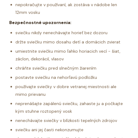
nepokračujte v používaní, ak zostáva v nádobe len
12mm vosku
Bezpečnostné upozornenia:
sviečku nikdy nenechávajte horieť bez dozoru
držte sviečku mimo dosahu detí a domácich zvierat
umiestnite sviečku mimo ľahko horiacich vecí - šiat,
záclon, dekorácií, vlasov
chráňte sviečku pred slnečným žiarením
postavte sviečku na nehorľavú podložku
používajte sviečky v dobre vetranej miestnosti ale
mimo prievanu
neprenášajte zapálenú sviečku, zahaste ju a počkajte
kým stuhne roztopený vosk
nenechávajte sviečky v blízkosti tepelných zdrojov
sviečku ani jej časti nekonzumujte