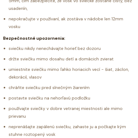
5mm, čím zabezpečíte, že vosk vo sviečke zostane čistý, bez
usadenín,
nepokračujte v používaní, ak zostáva v nádobe len 12mm
vosku
Bezpečnostné upozornenia:
sviečku nikdy nenechávajte horieť bez dozoru
držte sviečku mimo dosahu detí a domácich zvierat
umiestnite sviečku mimo ľahko horiacich vecí - šiat, záclon,
dekorácií, vlasov
chráňte sviečku pred slnečným žiarením
postavte sviečku na nehorľavú podložku
používajte sviečky v dobre vetranej miestnosti ale mimo
prievanu
neprenášajte zapálenú sviečku, zahaste ju a počkajte kým
stuhne roztopený vosk