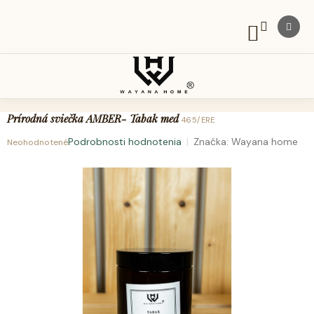
Prejsť
na
obsah
NÁKUPNÝ
KOŠÍK
Prírodná sviečka AMBER- Tabak med
465/ERE
Podrobnosti hodnotenia
Značka:
Wayana home
Neohodnotené
Priemerné
hodnotenie
produktu
je
0,0
z
5
hviezdičiek.