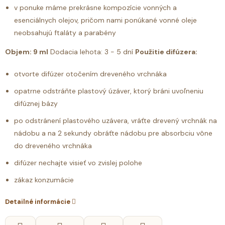
v ponuke máme prekrásne kompozície vonných a
esenciálnych olejov, pričom nami ponúkané vonné oleje
neobsahujú ftaláty a parabény
Objem: 9 ml
Dodacia lehota: 3 - 5 dní
Použitie difúzera:
otvorte difúzer otočením dreveného vrchnáka
opatrne odstráňte plastový úzáver, ktorý bráni uvoľneniu
difúznej bázy
po odstránení plastového uzávera, vráťte drevený vrchnák na
nádobu a na 2 sekundy obráťte nádobu pre absorbciu vône
do dreveného vrchnáka
difúzer nechajte visieť vo zvislej polohe
zákaz konzumácie
Detailné informácie