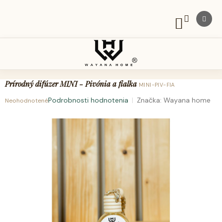
Prejsť
na
obsah
NÁKUPNÝ
KOŠÍK
Prírodný difúzer MINI - Pivónia a fialka
MINI-PIV-FIA
Podrobnosti hodnotenia
Značka:
Wayana home
Neohodnotené
Priemerné
hodnotenie
produktu
je
0,0
z
5
hviezdičiek.