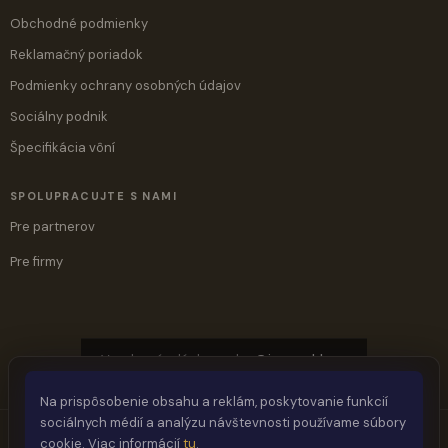
Obchodné podmienky
Reklamačný poriadok
Podmienky ochrany osobných údajov
Sociálny podnik
Špecifikácia vôní
SPOLUPRACUJTE S NAMI
Pre partnerov
Pre firmy
Vyrobené s láskou ♥ by
@jaymashlove
Na prispôsobenie obsahu a reklám, poskytovanie funkcií
sociálnych médií a analýzu návštevnosti používame súbory
cookie. Viac informácií
tu
.