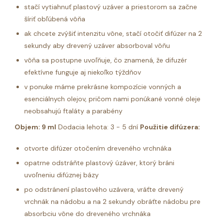
stačí vytiahnuť plastový uzáver a priestorom sa začne
šíriť obľúbená vôňa
ak chcete zvýšiť intenzitu vône, stačí otočiť difúzer na 2
sekundy aby drevený uzáver absorboval vôňu
vôňa sa postupne uvoľňuje, čo znamená, že difuzér
efektívne funguje aj niekoľko týždňov
v ponuke máme prekrásne kompozície vonných a
esenciálnych olejov, pričom nami ponúkané vonné oleje
neobsahujú ftaláty a parabény
Objem: 9 ml
Dodacia lehota: 3 - 5 dní
Použitie difúzera:
otvorte difúzer otočením dreveného vrchnáka
opatrne odstráňte plastový úzáver, ktorý bráni
uvoľneniu difúznej bázy
po odstránení plastového uzávera, vráťte drevený
vrchnák na nádobu a na 2 sekundy obráťte nádobu pre
absorbciu vône do dreveného vrchnáka