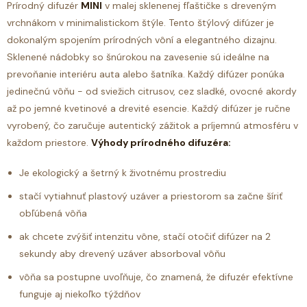
Prírodný difuzér
MINI
v malej sklenenej fľaštičke s dreveným
vrchnákom v minimalistickom štýle.
Tento štýlový difúzer je
dokonalým spojením prírodných vôní a elegantného dizajnu.
Sklenené nádobky so šnúrokou na zavesenie sú ideálne na
prevoňanie interiéru auta alebo šatníka. Každý difúzer ponúka
jedinečnú vôňu - od sviežich citrusov, cez sladké, ovocné akordy
až po jemné kvetinové a drevité esencie. Každý difúzer je ručne
vyrobený, čo zaručuje autentický zážitok a príjemnú atmosféru v
každom priestore.
Výhody prírodného difuzéra:
Je ekologický a šetrný k životnému prostrediu
stačí vytiahnuť plastový uzáver a priestorom sa začne šíriť
obľúbená vôňa
ak chcete zvýšiť intenzitu vône, stačí otočiť difúzer na 2
sekundy aby drevený uzáver absorboval vôňu
vôňa sa postupne uvoľňuje, čo znamená, že difuzér efektívne
funguje aj niekoľko týždňov