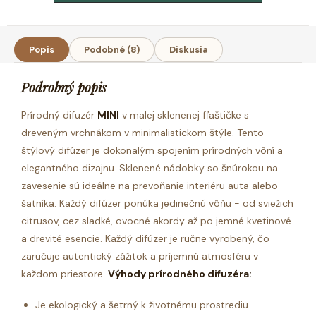
Popis
Podobné (8)
Diskusia
Podrobný popis
Prírodný difuzér
MINI
v malej sklenenej fľaštičke s
dreveným vrchnákom v minimalistickom štýle.
Tento
štýlový difúzer je dokonalým spojením prírodných vôní a
elegantného dizajnu. Sklenené nádobky so šnúrokou na
zavesenie sú ideálne na prevoňanie interiéru auta alebo
šatníka. Každý difúzer ponúka jedinečnú vôňu - od sviežich
citrusov, cez sladké, ovocné akordy až po jemné kvetinové
a drevité esencie. Každý difúzer je ručne vyrobený, čo
zaručuje autentický zážitok a príjemnú atmosféru v
každom priestore.
Výhody prírodného difuzéra:
Je ekologický a šetrný k životnému prostrediu