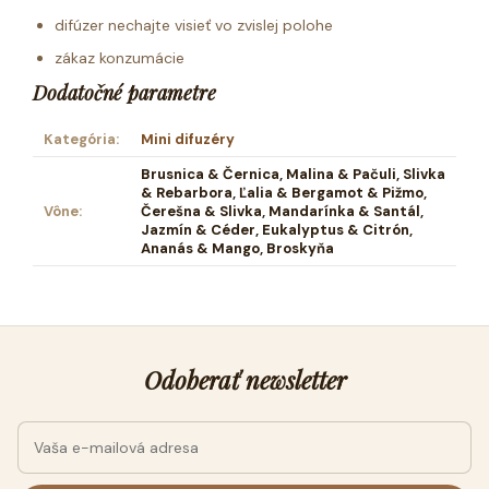
difúzer nechajte visieť vo zvislej polohe
zákaz konzumácie
Dodatočné parametre
Kategória
:
Mini difuzéry
Brusnica & Černica, Malina & Pačuli, Slivka
& Rebarbora, Ľalia & Bergamot & Pižmo,
Vône
:
Čerešna & Slivka, Mandarínka & Santál,
Jazmín & Céder, Eukalyptus & Citrón,
Ananás & Mango, Broskyňa
Odoberať newsletter