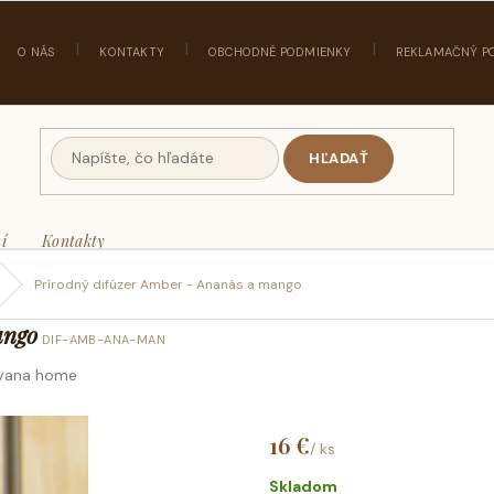
O NÁS
KONTAKTY
OBCHODNÉ PODMIENKY
REKLAMAČNÝ P
HĽADAŤ
í
Kontakty
Prírodný difúzer Amber - Ananás a mango
ango
DIF-AMB-ANA-MAN
yana home
16 €
/ ks
Jednotková
cena:
Skladom