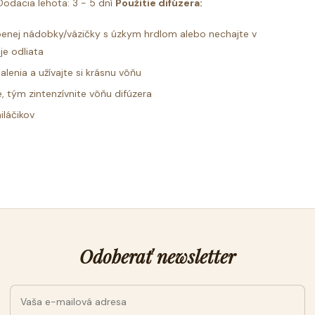
odacia lehota: 3 - 5 dní
Použitie difúzera:
úbenej nádobky/vázičky s úzkym hrdlom alebo nechajte v
je odliata
lenia a užívajte si krásnu vôňu
, tým zintenzívnite vôňu difúzera
iláčikov
Odoberať newsletter