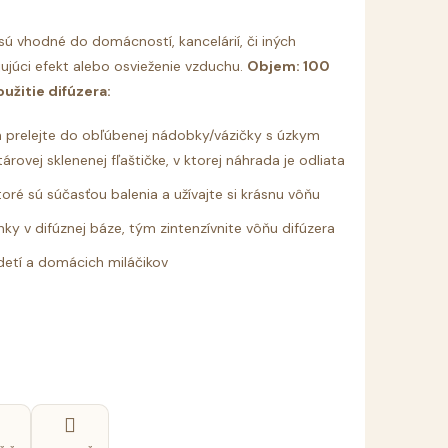
ú vhodné do domácností, kancelárií, či iných
jujúci efekt alebo osvieženie vzduchu.
Objem: 100
oužitie difúzera:
h prelejte do obľúbenej nádobky/vázičky s úzkym
rovej sklenenej fľaštičke, v ktorej náhrada je odliata
oré sú súčasťou balenia a užívajte si krásnu vôňu
ky v difúznej báze, tým zintenzívnite vôňu difúzera
detí a domácich miláčikov