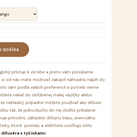
O KOŠÍKA
logický prístup k výrobe a preto vám ponúkame
že si od nás máte možnosť zakúpiť náhradnú náplň do
torú vám podľa vašich preferencií a potrieb vieme
môžete naliať do obľúbenej malej vázičky alebo
ze nekladú), prípadne môžete používať ako difúzer
tičku tak, že jednoducho do nej vložíte pribalené
uje prírodnú, základnú difúznu bázu, esenciálny
činky, ktoré pomaly a efektívne uvoľňujú vôňu
difuzéra s tyčinkami: