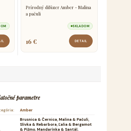
Prírodný difúzer Amber - Malina
a pačuli
DOM
SKLADOM
16 €
IL
DETAIL
atočné parametre
tegória
:
Amber
Brusnica & Černica, Malina & Pačuli,
Slivka & Rebarbora, Ľalia & Bergamot
& Pižmo, Mandarínka & Santál,