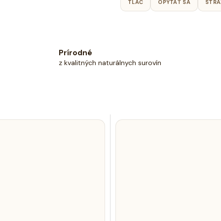
TLAČ
OPÝTAŤ SA
STRÁ
Prírodné
z kvalitných naturálnych surovín