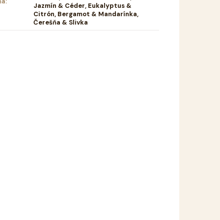
ňa
:
Jazmín & Céder, Eukalyptus &
Citrón, Bergamot & Mandarínka,
Čerešňa & Slivka