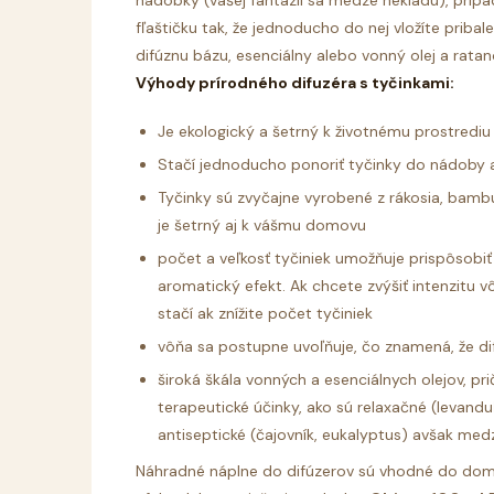
nádobky (vašej fantázii sa medze nekladú), prípa
fľaštičku tak, že jednoducho do nej vložíte priba
difúznu bázu, esenciálny alebo vonný olej a ratan
Výhody prírodného difuzéra s tyčinkami:
Je ekologický a šetrný k životnému prostrediu
Stačí jednoducho ponoriť tyčinky do nádoby a
Tyčinky sú zvyčajne vyrobené z rákosia, bambu
je šetrný aj k vášmu domovu
počet a veľkosť tyčiniek umožňuje prispôsobiť 
aromatický efekt. Ak chcete zvýšiť intenzitu vô
stačí ak znížite počet tyčiniek
vôňa sa postupne uvoľňuje, čo znamená, že dif
široká škála vonných a esenciálnych olejov, pr
terapeutické účinky, ako sú relaxačné (levandu
antiseptické (čajovník, eukalyptus) avšak medz
Náhradné náplne do difúzerov sú vhodné do domácno