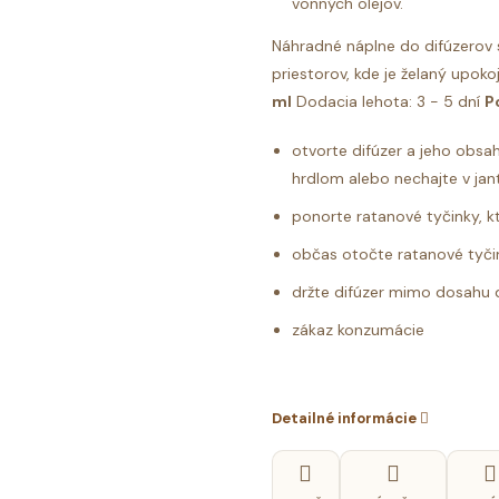
vonných olejov.
Náhradné náplne do difúzerov s
priestorov, kde je želaný upoko
ml
Dodacia lehota: 3 - 5 dní
P
otvorte difúzer a jeho obsa
hrdlom alebo nechajte v jantá
ponorte ratanové tyčinky, kt
občas otočte ratanové tyčin
držte difúzer mimo dosahu 
zákaz konzumácie
Detailné informácie