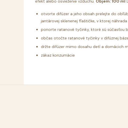
efekt alebo osvieženie vzduchu.
Objem: 100 ml
D
otvorte difúzer a jeho obsah prelejte do obľ
jantárovej sklenenej fľaštičke, v ktorej náhrada 
ponorte ratanové tyčinky, ktoré sú súčasťou ba
občas otočte ratanové tyčinky v difúznej báze
držte difúzer mimo dosahu detí a domácich m
zákaz konzumácie