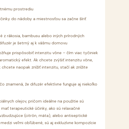
votnému prostrediu
činky do nádoby a miestnosťou sa začne šíriť
é z rákosia, bambusu alebo iných prírodných
difuzér je šetrný aj k vášmu domovu
žňuje prispôsobiť intenzitu vône – čím viac tyčiniek
 aromatický efekt. Ak chcete zvýšiť intenzitu vône,
 chcete naopak znížiť intenzitu, stačí ak znížite
o znamená, že difuzér efektívne funguje aj niekoľko
iálnych olejov, pričom ideálne na použitie sú
 mať terapeutické účinky, ako sú relaxačné
vzbudzujúce (citrón, mäta), alebo antiseptické
k medzi veľmi obľúbené, sú aj exkluzívne kompozície