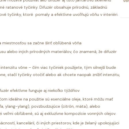
dne môžete používať ako difúzer aj túto jantárovú sklenenú
Vô
lené ratanové tyčinky.
Difuzér obsahuje prírodnú, základnú
ové tyčinky, ktoré pomaly a efektívne uvoľňujú vôňu v interiéri.
 miestnosťou sa začne šíriť obľúbená vôňa
su alebo iných prírodných materiálov, čo znamená, že difuzér
intenzitu vône – čím viac tyčiniek použijete, tým silnejší bude
ne, stačí tyčinky otočiť alebo ak chcete naopak znížiť intenzitu,
uzér efektívne funguje aj niekoľko týždňov
ičom ideálne na použitie sú esenciálne oleje, ktoré môžu mať
ľa, ylang-ylang), povzbudzujúce (citrón, mäta), alebo
i veľmi obľúbené, sú aj exkluzívne kompozície vonných olejov.
stí, kancelárií, či iných priestorov, kde je želaný upokojujúci