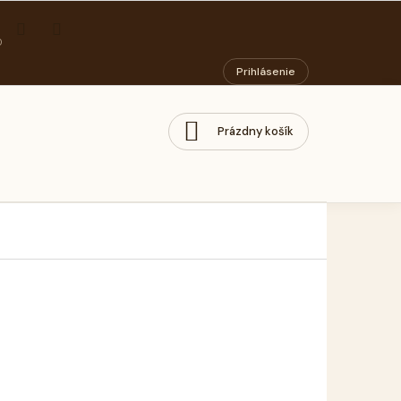
ORIADOK
PODMIENKY OCHRANY OSOBNÝCH ÚDAJOV
SOCIÁLNY PODN
Prihlásenie
Prázdny košík
NÁKUPNÝ
KOŠÍK