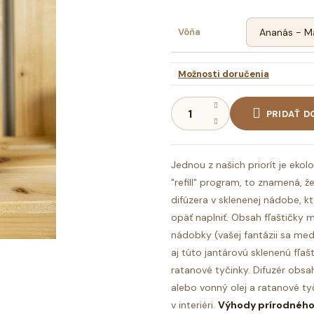
Vôňa
Možnosti doručenia
PRIDAŤ D
Jednou z našich priorít je eko
"refill" program, to znamená, 
difúzera v sklenenej nádobe, k
opäť naplniť. Obsah fľaštičky 
nádobky (vašej fantázii sa med
aj túto jantárovú sklenenú fľaš
ratanové tyčinky.
Difuzér obsah
alebo vonný olej a ratanové ty
v interiéri.
Výhody prírodného 