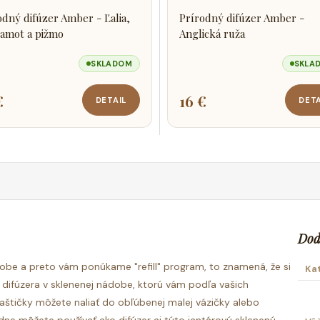
odný difúzer Amber - Ľalia,
Prírodný difúzer Amber -
amot a pižmo
Anglická ruža
SKLADOM
SKLA
€
16 €
DETAIL
DETA
Dod
ýrobe a preto vám ponúkame "refill" program, to znamená, že si
Ka
difúzera v sklenenej nádobe, ktorú vám podľa vašich
ľaštičky môžete naliať do obľúbenej malej vázičky alebo