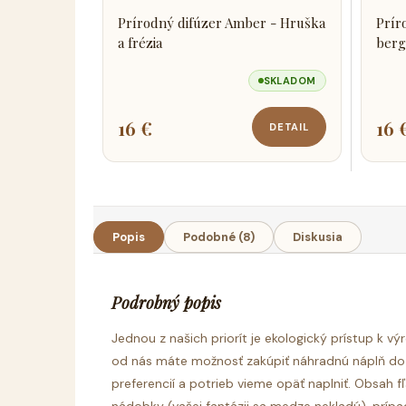
Prírodný difúzer Amber - Hruška
Prír
a frézia
berg
SKLADOM
16 €
16 
DETAIL
Popis
Podobné (8)
Diskusia
Podrobný popis
Jednou z našich priorít je ekologický prístup k v
od nás máte možnosť zakúpiť náhradnú náplň do 
preferencií a potrieb vieme opäť naplniť. Obsah f