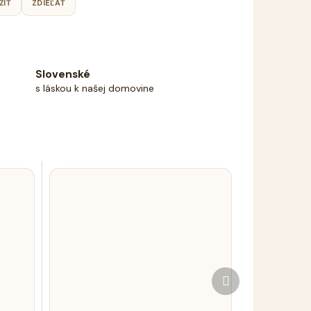
ŽIŤ
ZDIEĽAŤ
Slovenské
s láskou k našej domovine
Ďalší
produkt