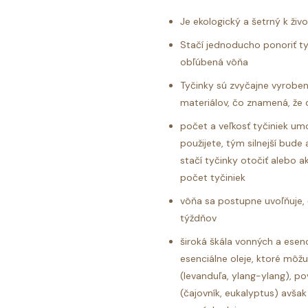
Je ekologický a šetrný k ži
Stačí jednoducho ponoriť ty
obľúbená vôňa
Tyčinky sú zvyčajne vyroben
materiálov, čo znamená, že 
počet a veľkosť tyčiniek umo
použijete, tým silnejší bude
stačí tyčinky otočiť alebo ak
počet tyčiniek
vôňa sa postupne uvoľňuje, č
týždňov
široká škála vonných a esenc
esenciálne oleje, ktoré môžu
(levanduľa, ylang-ylang), po
(čajovník, eukalyptus) avša