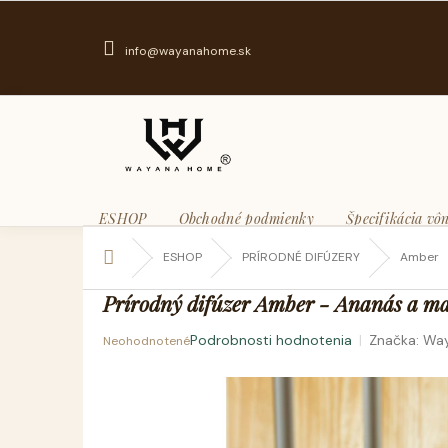
Prejsť
na
obsah
info@wayanahome.sk
ESHOP
Obchodné podmienky
Špecifikácia vôn
Domov
ESHOP
PRÍRODNÉ DIFÚZERY
Amber
Prírodný difúzer Amber - Ananás a m
Podrobnosti hodnotenia
Značka:
Wa
Neohodnotené
Priemerné
hodnotenie
produktu
je
0,0
z