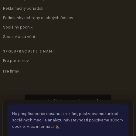
Reklamačný poriadok
Podmienky ochrany osobných údajov
Sociálny podnik
Špecifikácia vôní
SPOLUPRACUJTE S NAMI
Pre partnerov
Pre firmy
Vyrobené s láskou ♥ by
@jaymashlove
Na prispôsobenie obsahu a reklám, poskytovanie funkcií
sociálnych médií a analýzu návštevnosti používame súbory
cookie. Viac informácií
tu
.
Vytvoril Shoptet