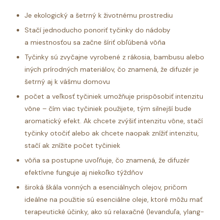
Je ekologický a šetrný k životnému prostrediu
Stačí jednoducho ponoriť tyčinky do nádoby
a miestnosťou sa začne šíriť obľúbená vôňa
Tyčinky sú zvyčajne vyrobené z rákosia, bambusu alebo
iných prírodných materiálov, čo znamená, že difuzér je
šetrný aj k vášmu domovu
počet a veľkosť tyčiniek umožňuje prispôsobiť intenzitu
vône – čím viac tyčiniek použijete, tým silnejší bude
aromatický efekt. Ak chcete zvýšiť intenzitu vône, stačí
tyčinky otočiť alebo ak chcete naopak znížiť intenzitu,
stačí ak znížite počet tyčiniek
vôňa sa postupne uvoľňuje, čo znamená, že difuzér
efektívne funguje aj niekoľko týždňov
široká škála vonných a esenciálnych olejov, pričom
ideálne na použitie sú esenciálne oleje, ktoré môžu mať
terapeutické účinky, ako sú relaxačné (levanduľa, ylang-