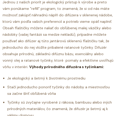
Jednou z našich priorít je ekologický prístup k výrobe a preto
vám ponúkame "refill" program, to znamená, že si od nás máte
možnosť zakúpiť náhradnú náplň do difúzera v sklenenej nádobe,
ktorú vám podľa vašich preferencií a potrieb vieme opäť naplniť.
Obsah fľaštičky môžete naliať do obľúbenej malej vázičky alebo
nádobky (vašej fantázii sa medze nekladú), prípadne môžete
používať ako difúzer aj túto jantárovú sklenenú fľaštičku tak, že
jednoducho do nej vložíte pribalené ratanové tyčinky.
Difuzér
obsahuje prírodnú, základnú difúznu bázu, esenciálny alebo
vonný olej a ratanové tyčinky, ktoré pomaly a efektívne uvoľňujú
vôňu v interiéri.
Výhody prírodného difuzéra s tyčinkami:
Je ekologický a šetrný k životnému prostrediu
Stačí jednoducho ponoriť tyčinky do nádoby a miestnosťou
sa začne šíriť obľúbená vôňa
Tyčinky sú zvyčajne vyrobené z rákosia, bambusu alebo iných
prírodných materiálov, čo znamená, že difuzér je šetrný aj k
vášmu domovu