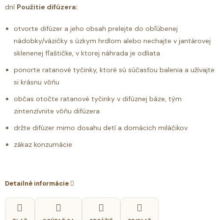
dní
Použitie difúzera:
otvorte difúzer a jeho obsah prelejte do obľúbenej
nádobky/vázičky s úzkym hrdlom alebo nechajte v jantárovej
sklenenej fľaštičke, v ktorej náhrada je odliata
ponorte ratanové tyčinky, ktoré sú súčasťou balenia a užívajte
si krásnu vôňu
občas otočte ratanové tyčinky v difúznej báze, tým
zintenzívnite vôňu difúzera
držte difúzer mimo dosahu detí a domácich miláčikov
zákaz konzumácie
Detailné informácie