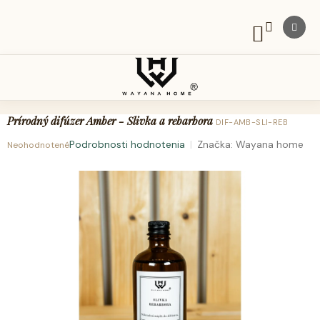
Prejsť
na
obsah
NÁKUPNÝ
KOŠÍK
Prírodný difúzer Amber - Slivka a rebarbora
DIF-AMB-SLI-REB
Podrobnosti hodnotenia
Značka:
Wayana home
Neohodnotené
Priemerné
hodnotenie
produktu
je
0,0
z
5
hviezdičiek.