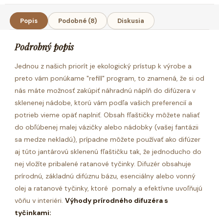
Popis
Podobné (8)
Diskusia
Podrobný popis
Jednou z našich priorít je ekologický prístup k výrobe a
preto vám ponúkame "refill" program, to znamená, že si od
nás máte možnosť zakúpiť náhradnú náplň do difúzera v
sklenenej nádobe, ktorú vám podľa vašich preferencií a
potrieb vieme opäť naplniť. Obsah fľaštičky môžete naliať
do obľúbenej malej vázičky alebo nádobky (vašej fantázii
sa medze nekladú), prípadne môžete používať ako difúzer
aj túto jantárovú sklenenú fľaštičku tak, že jednoducho do
nej vložíte pribalené ratanové tyčinky.
Difuzér obsahuje
prírodnú, základnú difúznu bázu, esenciálny alebo vonný
olej a ratanové tyčinky, ktoré pomaly a efektívne uvoľňujú
vôňu v interiéri.
Výhody prírodného difuzéra s
tyčinkami: