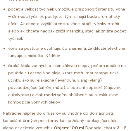
počet a veľkosť tyčiniek umožňuje prispôsobiť intenzitu vône
– čím viac tyčiniek použijete, tým silnejší bude aromatický
efekt. Ak chcete zvýšiť intenzitu vône, stačí tyčinky otočiť
alebo ak chcete naopak znížiť intenzitu, stačí ak znížite počet
tyčiniek
vôňa sa postupne uvoľňuje, čo znamená, že difuzér efektívne
funguje aj niekoľko týždňov
široká škála vonných a esenciálnych olejov, pričom ideálne na
použitie sú esenciálne oleje, ktoré môžu mať terapeutické
účinky, ako sú relaxačné (levanduľa, ylang-ylang),
povzbudzujúce (citrón, mäta), alebo antiseptické (čajovník,
eukalyptus) avšak medzi veľmi obľúbené, sú aj exkluzívne
kompozície vonných olejov.
Náhradné náplne do difúzerov sú vhodné do domácností,
kancelárií, či iných priestorov, kde je želaný upokojujúci efekt
alebo osvieženie vzduchu.
Objem: 100 ml
Dodacia lehota: 3 - 5