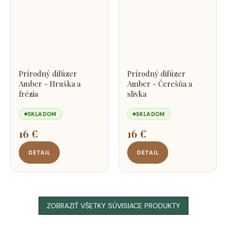
Prírodný difúzer
Prírodný difúzer
Amber - Hruška a
Amber - Čerešňa a
frézia
slivka
SKLADOM
SKLADOM
16 €
16 €
DETAIL
DETAIL
ZOBRAZIŤ VŠETKY SÚVISIACE PRODUKTY