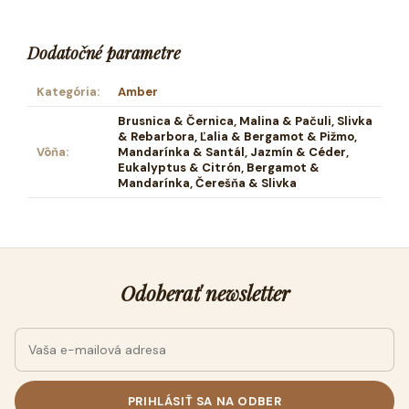
Dodatočné parametre
Kategória
:
Amber
Brusnica & Černica, Malina & Pačuli, Slivka
& Rebarbora, Ľalia & Bergamot & Pižmo,
Vôňa
:
Mandarínka & Santál, Jazmín & Céder,
Eukalyptus & Citrón, Bergamot &
Mandarínka, Čerešňa & Slivka
Odoberať newsletter
PRIHLÁSIŤ SA NA ODBER