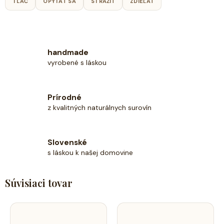
TLAČ
OPÝTAŤ SA
STRÁŽIŤ
ZDIEĽAŤ
handmade
vyrobené s láskou
Prírodné
z kvalitných naturálnych surovín
Slovenské
s láskou k našej domovine
Súvisiaci tovar