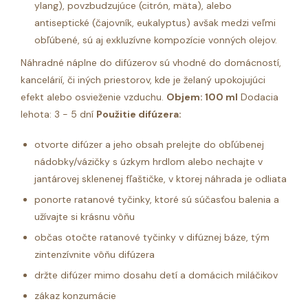
ylang), povzbudzujúce (citrón, mäta), alebo
antiseptické (čajovník, eukalyptus) avšak medzi veľmi
obľúbené, sú aj exkluzívne kompozície vonných olejov.
Náhradné náplne do difúzerov sú vhodné do domácností,
kancelárií, či iných priestorov, kde je želaný upokojujúci
efekt alebo osvieženie vzduchu.
Objem: 100 ml
Dodacia
lehota: 3 - 5 dní
Použitie difúzera:
otvorte difúzer a jeho obsah prelejte do obľúbenej
nádobky/vázičky s úzkym hrdlom alebo nechajte v
jantárovej sklenenej fľaštičke, v ktorej náhrada je odliata
ponorte ratanové tyčinky, ktoré sú súčasťou balenia a
užívajte si krásnu vôňu
občas otočte ratanové tyčinky v difúznej báze, tým
zintenzívnite vôňu difúzera
držte difúzer mimo dosahu detí a domácich miláčikov
zákaz konzumácie