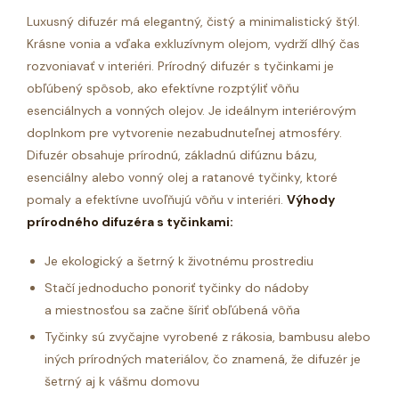
Luxusný difuzér
má elegantný, čistý a minimalistický štýl.
Krásne vonia a vďaka exkluzívnym olejom, vydrží dlhý čas
rozvoniavať v interiéri.
Prírodný difuzér s tyčinkami je
obľúbený spôsob, ako efektívne rozptýliť vôňu
esenciálnych a vonných olejov. Je ideálnym interiérovým
doplnkom pre vytvorenie nezabudnuteľnej atmosféry.
Difuzér obsahuje prírodnú, základnú difúznu bázu,
esenciálny alebo vonný olej a ratanové tyčinky, ktoré
pomaly a efektívne uvoľňujú vôňu v interiéri.
Výhody
prírodného difuzéra s tyčinkami:
Je ekologický a šetrný k životnému prostrediu
Stačí jednoducho ponoriť tyčinky do nádoby
a miestnosťou sa začne šíriť obľúbená vôňa
Tyčinky sú zvyčajne vyrobené z rákosia, bambusu alebo
iných prírodných materiálov, čo znamená, že difuzér je
šetrný aj k vášmu domovu