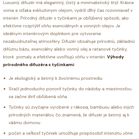
Luxusný difuzér
má elegantný, čistý a minimalistický štýl. Krásne
vonia a vďaka exkluzívnym olejom, vydrží dlhý čas rozvoniavať v
interiéri.
Prírodný difuzér s tyčinkami je obľúbený spôsob, ako
efektívne rozptýliť vôňu esenciálnych a vonných olejov. Je
ideálnym interiérovým doplnkom pre vytvorenie
nezabudnuteľnej atmosféry.
Difuzér obsahuje prírodnú, základnú
difúznu bázu, esenciálny alebo vonný olej a ratanové tyčinky,
ktoré pomaly a efektívne uvoľňujú vôňu v interiéri.
Výhody
prírodného difuzéra s tyčinkami:
Je ekologický a šetrný k životnému prostrediu
Stačí jednoducho ponoriť tyčinky do nádoby a miestnosťou
sa začne šíriť obľúbená vôňa
Tyčinky sú zvyčajne vyrobené z rákosia, bambusu alebo iných
prírodných materiálov, čo znamená, že difuzér je šetrný aj k
vášmu domovu
počet a veľkosť tyčiniek umožňuje prispôsobiť intenzitu vône