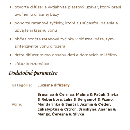
otvorte difúzer a vytiahnite plastový uzáver, ktorý bráni
uvoľneniu difúznej bázy
ponorte ratanové tyčinky, ktoré sú súčasťou balenia a
užívajte si krásnu vôňu
občas otočte ratanové tyčinky v difúznej báze, tým
zintenzívnite vôňu difúzera
držte difúzer mimo dosahu detí a domácich miláčikov
zákaz konzumácie
Dodatočné parametre
Kategória
:
Luxusné difúzery
Brusnica & Černica, Malina & Pačuli, Slivka
& Rebarbora, Ľalia & Bergamot & Pižmo,
Vône
:
Mandarínka & Santál, Jazmín & Céder,
Eukalyptus & Citrón, Broskyňa, Ananás &
Mango, Čerešňa & Slivka