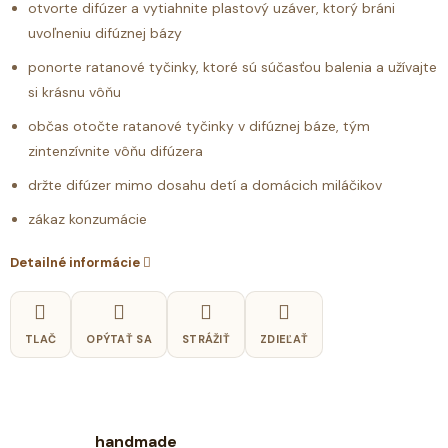
otvorte difúzer a vytiahnite plastový uzáver, ktorý bráni
uvoľneniu difúznej bázy
ponorte ratanové tyčinky, ktoré sú súčasťou balenia a užívajte
si krásnu vôňu
občas otočte ratanové tyčinky v difúznej báze, tým
zintenzívnite vôňu difúzera
držte difúzer mimo dosahu detí a domácich miláčikov
zákaz konzumácie
Detailné informácie
TLAČ
OPÝTAŤ SA
STRÁŽIŤ
ZDIEĽAŤ
handmade