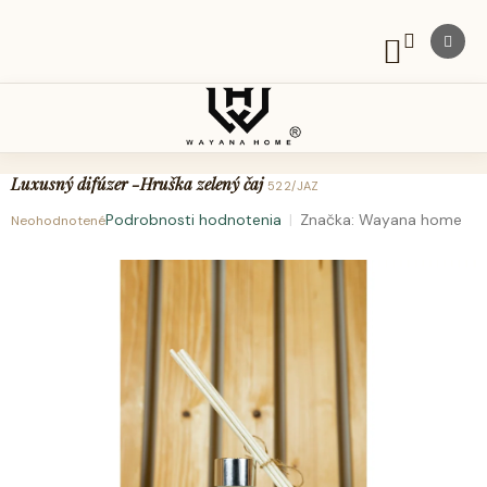
Prejsť
na
obsah
NÁKUPNÝ
KOŠÍK
Luxusný difúzer -Hruška zelený čaj
522/JAZ
Podrobnosti hodnotenia
Značka:
Wayana home
Neohodnotené
Priemerné
hodnotenie
produktu
je
0,0
z
5
hviezdičiek.