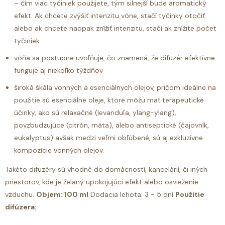
– čím viac tyčiniek použijete, tým silnejší bude aromatický
efekt. Ak chcete zvýšiť intenzitu vône, stačí tyčinky otočiť
alebo ak chcete naopak znížiť intenzitu, stačí ak znížite počet
tyčiniek
vôňa sa postupne uvoľňuje, čo znamená, že difuzér efektívne
funguje aj niekoľko týždňov
široká škála vonných a esenciálnych olejov, pričom ideálne na
použitie sú esenciálne oleje, ktoré môžu mať terapeutické
účinky, ako sú relaxačné (levanduľa, ylang-ylang),
povzbudzujúce (citrón, mäta), alebo antiseptické (čajovník,
eukalyptus) avšak medzi veľmi obľúbené, sú aj exkluzívne
kompozície vonných olejov.
Takéto difuzéry sú vhodné do domácností, kancelárií, či iných
priestorov, kde je želaný upokojujúci efekt alebo osvieženie
vzduchu.
Objem: 100 ml
Dodacia lehota: 3 - 5 dní
Použitie
difúzera: