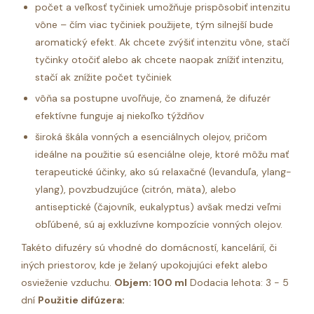
počet a veľkosť tyčiniek umožňuje prispôsobiť intenzitu
vône – čím viac tyčiniek použijete, tým silnejší bude
aromatický efekt. Ak chcete zvýšiť intenzitu vône, stačí
tyčinky otočiť alebo ak chcete naopak znížiť intenzitu,
stačí ak znížite počet tyčiniek
vôňa sa postupne uvoľňuje, čo znamená, že difuzér
efektívne funguje aj niekoľko týždňov
široká škála vonných a esenciálnych olejov, pričom
ideálne na použitie sú esenciálne oleje, ktoré môžu mať
terapeutické účinky, ako sú relaxačné (levanduľa, ylang-
ylang), povzbudzujúce (citrón, mäta), alebo
antiseptické (čajovník, eukalyptus) avšak medzi veľmi
obľúbené, sú aj exkluzívne kompozície vonných olejov.
Takéto difuzéry sú vhodné do domácností, kancelárií, či
iných priestorov, kde je želaný upokojujúci efekt alebo
osvieženie vzduchu.
Objem: 100 ml
Dodacia lehota: 3 - 5
dní
Použitie difúzera: