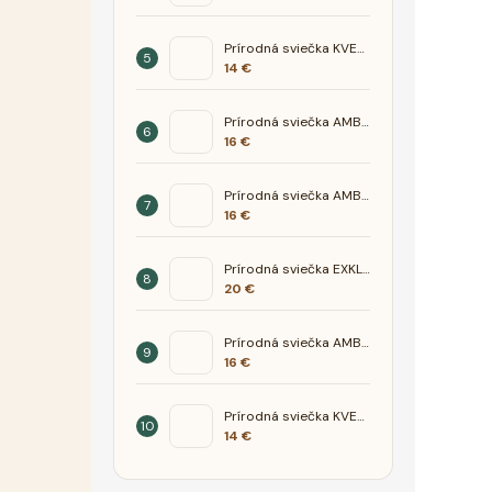
Prírodná sviečka KVET - hortenzia
14 €
Prírodná sviečka AMBER- Tabak med
16 €
Prírodná sviečka AMBER- Jazmín céder
16 €
Prírodná sviečka EXKLUSIV - Mandarínka Santál
20 €
Prírodná sviečka AMBER- Ananás mango
16 €
Prírodná sviečka KVET - orchidea
14 €