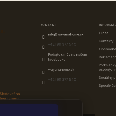
KONTAKT
INFORMÁC
am
O nás
info
@
wayanahome.sk
Kontakty
+421 911 377 540
Obchodné
Pridajte si nás na našom
Reklamačn
facebooku
Podmienky
wayanahome.sk
osobných 
Sociálny p
+421 911 377 540
Špecifikác
Sledovať na
Instagrame