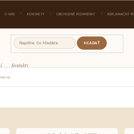
O NÁS
KONTAKTY
OBCHODNÉ PODMIENKY
REKLAMAČNÝ P
HĽADAŤ
í
Kontakty
lekcia