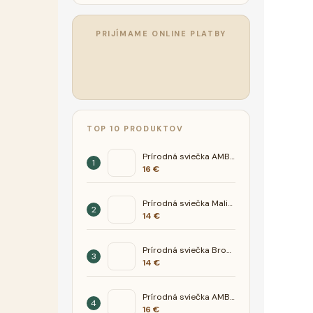
PRIJÍMAME ONLINE PLATBY
TOP 10 PRODUKTOV
Prírodná sviečka AMBER- Pivónia fialka
16 €
Prírodná sviečka Malina Limetka
14 €
Prírodná sviečka Broskyňa
14 €
Prírodná sviečka AMBER- Hruška Zelený čaj
16 €