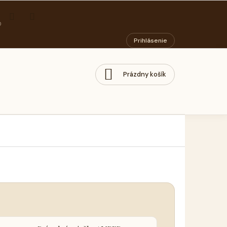
ORIADOK
PODMIENKY OCHRANY OSOBNÝCH ÚDAJOV
SOCIÁLNY PODN
Prihlásenie
Prázdny košík
NÁKUPNÝ
KOŠÍK