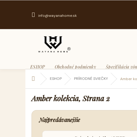
Prejsť
na
obsah
info@wayanahome.sk
ESHOP
Obchodné podmienky
Špecifikácia vôn
Domov
ESHOP
PRÍRODNÉ SVIEČKY
Amber ko
Amber kolekcia
, Strana 2
Najpredávanejšie