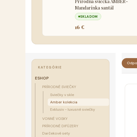
Prírodná sviečka AMBER-
Mandarínka santál
SKLADOM
16 €
B
R
o
Odpo
a
Preskočiť
KATEGÓRIE
č
kategórie
d
n
ESHOP
e
ý
PRÍRODNÉ SVIEČKY
V
n
p
Sviečky v skle
ý
i
a
Amber kolekcia
p
e
n
Exklusiv - luxusné sviečky
i
p
e
VONNÉ VOSKY
s
r
l
PRÍRODNÉ DIFÚZERY
p
o
Darčekové sety