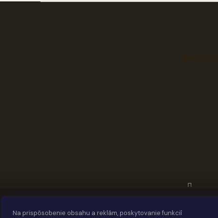
Z
á
p
ä
t
Instagr
i
e
Na prispôsobenie obsahu a reklám, poskytovanie funkcií