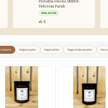
Prírodná sviečka AMBER-
Tuberóza Pačuli
SKLADOM
16 €
rúčame
Najlacnejšie
Najdrahšie
Najpredávanejšie
Abec