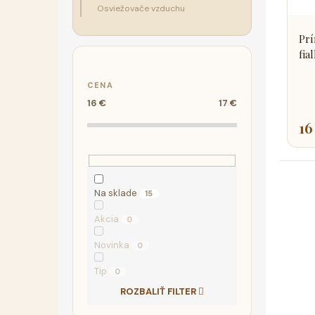
r
d
Osviežovače vzduchu
o
u
d
k
Prí
u
t
fia
k
o
t
CENA
v
16
€
17
€
o
v
16
Na sklade
15
Akcia
0
Novinka
0
Tip
0
ROZBALIŤ FILTER