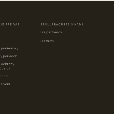
IE PRE VÁS
SPOLUPRACUJTE S NAMI
Pre partnerov
Pre firmy
 podmienky
ý poriadok
 ochrany
údajov
odnik
ia vôní