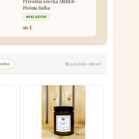
Prírodná sviečka AMBER-
Pivónia fialka
SKLADOM
16 €
15
položiek celkom
edne