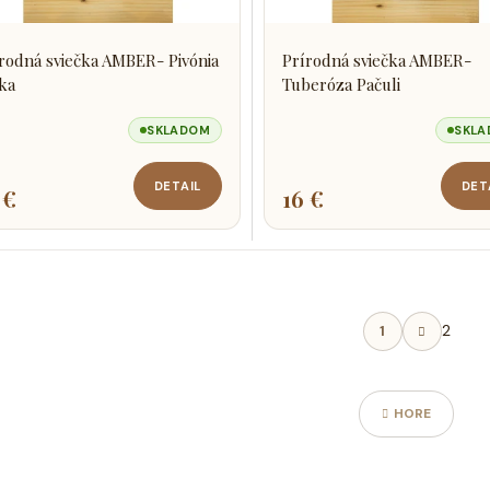
rodná sviečka AMBER- Pivónia
Prírodná sviečka AMBER-
lka
Tuberóza Pačuli
SKLADOM
SKL
DETAIL
DET
 €
16 €
S
2
1
t
O
r
á
v
n
l
HORE
k
á
o
d
v
a